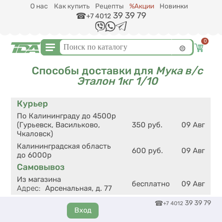
Перейти к основному содержанию
О нас
Как купить
Рецепты
%Акции
Новинки
39 39 79
+7 4012
0
Форма поиска
Поиск
Способы доставки для
Мука в/с
Эталон 1кг 1/10
Курьер
По Калининграду до 4500р
(Гурьевск, Васильково,
350
руб.
09 Авг
Чкаловск)
Калининградская область
600
руб.
09 Авг
до 6000р
Самовывоз
Из магазина
бесплатно
09 Авг
Адрес
:
Арсенальная, д. 77
39 39 79
+7 4012