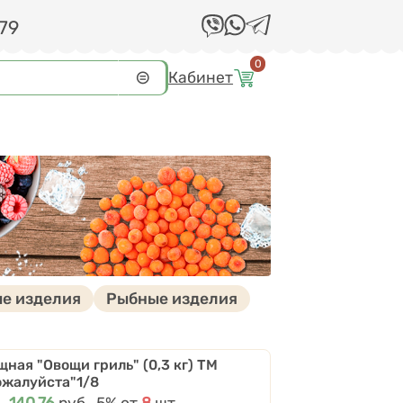
 79
0
Кабинет
ые изделия
Рыбные изделия
щная "Овощи гриль" (0,3 кг) ТМ
ожалуйста"1/8
Цена
140.76
руб.
Скидки от количества
-5%
от
8
шт.