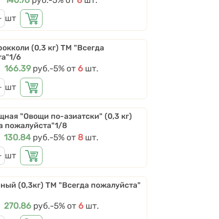
шт
окколи (0,3 кг) ТМ "Всегда
а"1/6
Цена
166.39
руб.
Скидки от количества
-5%
от
6
шт.
шт
щная "Овощи по-азиатски" (0,3 кг)
а пожалуйста"1/8
Цена
130.84
руб.
Скидки от количества
-5%
от
8
шт.
шт
аный (0,3кг) ТМ "Всегда пожалуйста"
Цена
270.86
руб.
Скидки от количества
-5%
от
6
шт.