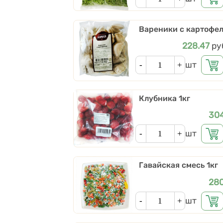
Вареники с картофел
Цена
228.47
ру
Кол-во
шт
Клубника 1кг
Це
30
Кол-во
шт
Гавайская смесь 1кг
Це
28
Кол-во
шт