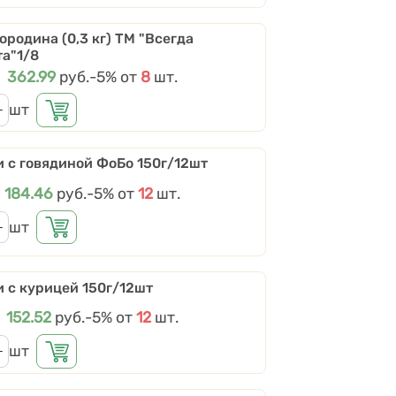
ородина (0,3 кг) ТМ "Всегда
а"1/8
Цена
362.99
руб.
Скидки от количества
-5%
от
8
шт.
шт
 с говядиной ФоБо 150г/12шт
Цена
184.46
руб.
Скидки от количества
-5%
от
12
шт.
шт
 с курицей 150г/12шт
Цена
152.52
руб.
Скидки от количества
-5%
от
12
шт.
шт