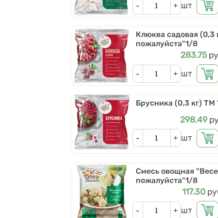
Кол-во
шт
Клюква садовая (0,3 
пожалуйста"1/8
Цена
283.75
ру
Кол-во
шт
Брусника (0,3 кг) ТМ
Цена
298.49
ру
Кол-во
шт
Смесь овощная "Весен
пожалуйста"1/8
Цена
117.30
ру
Кол-во
шт