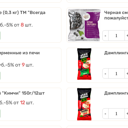
(0,3 кг) ТМ "Всегда
Черная см
пожалуйст
б.
Скидки от количества
-5%
от
8
шт.
Кол-во
ирменные из печи
Дамплинги
уб.
Скидки от количества
-5%
от
9
шт.
Кол-во
 "Кимчи" 150г/12шт
Дамплинги
б.
Скидки от количества
-5%
от
12
шт.
Кол-во