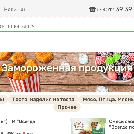
39 39
и
Новинки
+7 4012
ма поиска
к
Замороженная продукция
бы
Тесто, изделия из теста
Мясо, Птица, Мясн
Дочерние категории
Прочее
 кг) ТМ "Всегда
Смесь ово
"Всегда п
б.
Скидки от количества
-5%
от
8
шт.