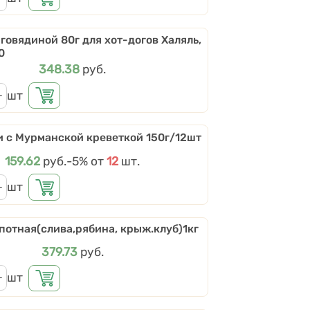
говядиной 80г для хот-догов Халяль,
0
Цена
348.38
руб.
шт
 с Мурманской креветкой 150г/12шт
Цена
159.62
руб.
Скидки от количества
-5%
от
12
шт.
шт
потная(слива,рябина, крыж.клуб)1кг
Цена
379.73
руб.
шт