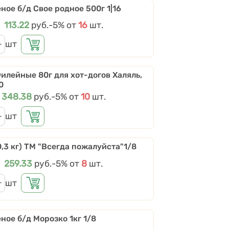
ное б/д Свое родное 500г 1|16
Цена
113.22
руб.
Скидки от количества
-5%
от
16
шт.
шт
илейные 80г для хот-догов Халяль,
0
Цена
348.38
руб.
Скидки от количества
-5%
от
10
шт.
шт
0,3 кг) ТМ "Всегда пожалуйста"1/8
Цена
259.33
руб.
Скидки от количества
-5%
от
8
шт.
шт
ное б/д Морозко 1кг 1/8