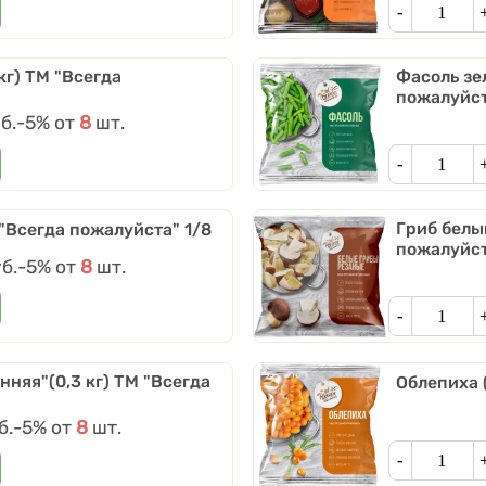
Кол-во
кг) ТМ "Всегда
Фасоль зел
пожалуйст
б.
Скидки от количества
-5%
от
8
шт.
Кол-во
Гриб белы
 "Всегда пожалуйста" 1/8
пожалуйст
б.
Скидки от количества
-5%
от
8
шт.
Кол-во
няя"(0,3 кг) ТМ "Всегда
Облепиха 
б.
Скидки от количества
-5%
от
8
шт.
Кол-во