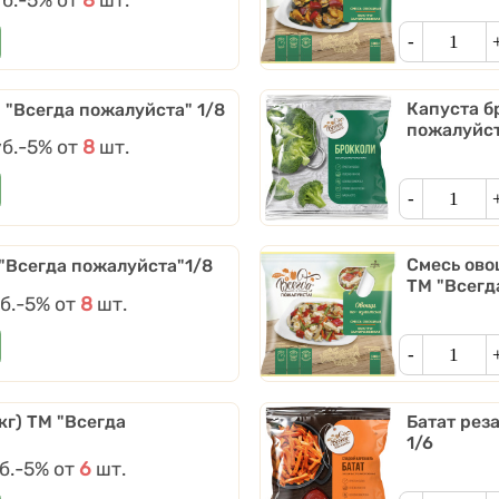
Кол-во
Капуста бр
М "Всегда пожалуйста" 1/8
пожалуйст
б.
Скидки от количества
-5%
от
8
шт.
Кол-во
Смесь ово
 "Всегда пожалуйста"1/8
ТМ "Всегд
б.
Скидки от количества
-5%
от
8
шт.
Кол-во
кг) ТМ "Всегда
Батат рез
1/6
б.
Скидки от количества
-5%
от
6
шт.