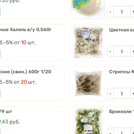
на
3.20
руб.
Кол-во
ные Халяль в/у 0,560г
Цветная к
б.
Скидки от количества
-5%
от
10
шт.
Кол-во
кие (свин.) 600г 1/20
Стрипсы К
б.
Скидки от количества
-5%
от
20
шт.
Кол-во
/9 шт
Брокколи 
на
9.43
руб.
Кол-во