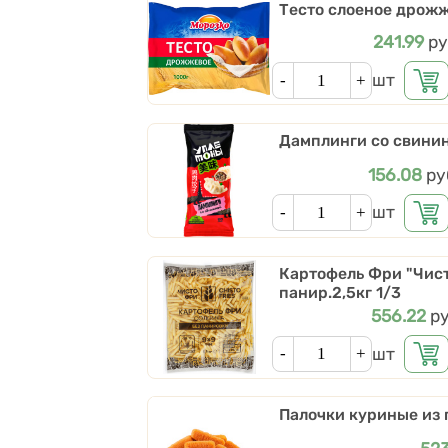
Тесто слоеное дрожж
Цена
241.99
ру
Кол-во
шт
Дамплинги со свинин
Цена
156.08
ру
Кол-во
шт
Картофель Фри "Чист
панир.2,5кг 1/3
Цена
556.22
ру
Кол-во
шт
Палочки куриные из 