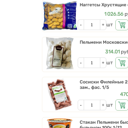
Наггетсы Хрустящие ф
Цена
1 026.56
р
Кол-во
шт
Пельмени Московские
Цена
314.01
ру
Кол-во
шт
Сосиски Филейные 2
зам., фас. 1/5
Це
47
Кол-во
шт
Стакан Пельмени быс
бульоном 100г 1/12