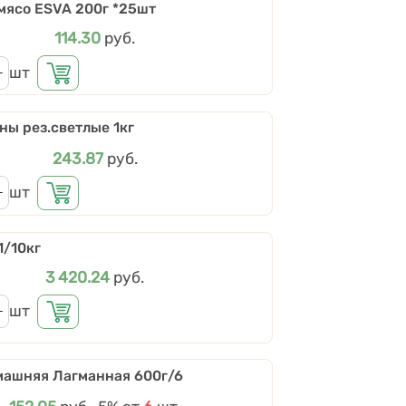
мясо ESVA 200г *25шт
Цена
114.30
руб.
шт
ы рез.светлые 1кг
Цена
243.87
руб.
шт
1/10кг
Цена
3 420.24
руб.
шт
ашняя Лагманная 600г/6