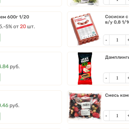
Сосиски с 
ем 600г 1/20
в/у 0,8 1/1
б.
Скидки от количества
-5%
от
20
шт.
Кол-во
Дамплинги
на
4.84
руб.
Кол-во
Смесь ком
на
0.46
руб.
Кол-во