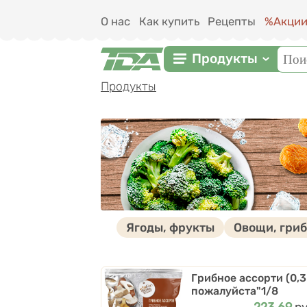
Перейти к основному содержанию
О нас
Как купить
Рецепты
%Акци
Фор
Поис
Продукты
Вы здесь
Продукты
Ягоды, фрукты
Овощи, гри
Грибное ассорти (0,3
пожалуйста"1/8
Цена
223.69
ру