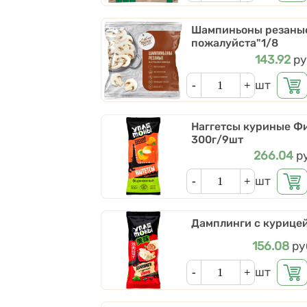
Шампиньоны резаные 
пожалуйста"1/8
Цена
143.92
ру
Кол-во
шт
Наггетсы куриные Ф
300г/9шт
Цена
266.04
р
Кол-во
шт
Дамплинги с курицей
Цена
156.08
ру
Кол-во
шт