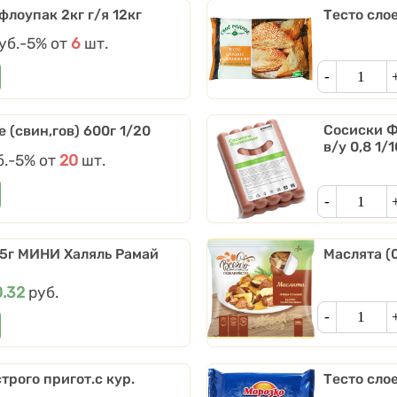
лоупак 2кг г/я 12кг
Тесто слое
уб.
Скидки от количества
-5%
от
6
шт.
Кол-во
Сосиски Ф
 (свин,гов) 600г 1/20
в/у 0,8 1/1
б.
Скидки от количества
-5%
от
20
шт.
Кол-во
5г МИНИ Халяль Рамай
Маслята (
на
0.32
руб.
Кол-во
трого пригот.с кур.
Тесто слое