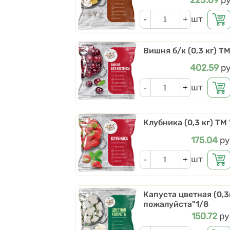
Кол-во
шт
Вишня б/к (0,3 кг) Т
Цена
402.59
ру
Кол-во
шт
Клубника (0,3 кг) ТМ
Цена
175.04
ру
Кол-во
шт
Капуста цветная (0,3
пожалуйста"1/8
Цена
150.72
ру