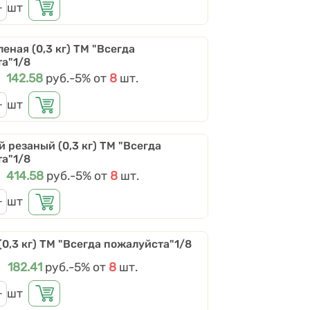
шт
еная (0,3 кг) ТМ "Всегда
а"1/8
Цена
142.58
руб.
Скидки от количества
-5%
от
8
шт.
шт
й резаный (0,3 кг) ТМ "Всегда
а"1/8
Цена
414.58
руб.
Скидки от количества
-5%
от
8
шт.
шт
(0,3 кг) ТМ "Всегда пожалуйста"1/8
Цена
182.41
руб.
Скидки от количества
-5%
от
8
шт.
шт