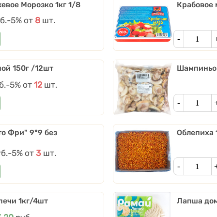
евое Морозко 1кг 1/8
Крабовое 
б.
Скидки от количества
-5%
от
8
шт.
Кол-во
ой 150г /12шт
Шампиньон
б.
Скидки от количества
-5%
от
12
шт.
Кол-во
о Фри" 9*9 без
Облепиха 
б.
Скидки от количества
-5%
от
3
шт.
Кол-во
печи 1кг/4шт
Лапша дом