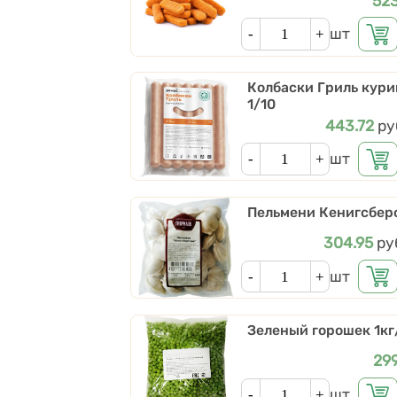
Це
52
Кол-во
шт
Колбаски Гриль кури
1/10
Цена
443.72
ру
Кол-во
шт
Пельмени Кенигсберс
Цена
304.95
ру
Кол-во
шт
Зеленый горошек 1кг
Це
29
Кол-во
шт