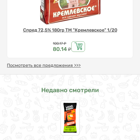
Спред 72,5% 180гр ТМ "Кремлевское" 1/20
Цена
100.17
₽
80.14
₽
Посмотреть все предложения >>>
Недавно смотрели