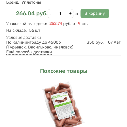
Бренд
:
Уплетоны
Кол-во
266.04
руб.
Цена
шт
Упаковкой выгоднее
:
252.74
руб.
от
9
шт.
На складе
:
55 шт
Условия доставки
По Калининграду до 4500р
350
руб.
07 Авг
(Гурьевск, Васильково, Чкаловск)
Ещё способы доставки
Похожие товары