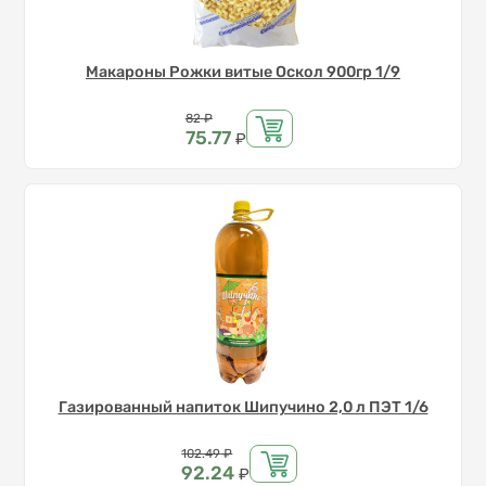
Макароны Рожки витые Оскол 900гр 1/9
Цена
82
₽
75.77
₽
Газированный напиток Шипучино 2,0 л ПЭТ 1/6
Цена
102.49
₽
92.24
₽