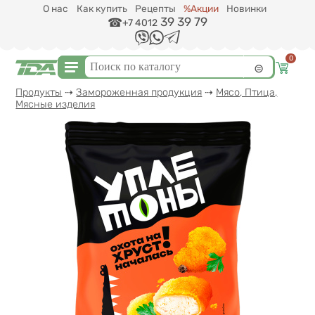
Перейти к основному содержанию
О нас
Как купить
Рецепты
%Акции
Новинки
39 39 79
+7 4012
0
Форма поиска
Поиск
Вы здесь
Продукты
⇢
Замороженная продукция
⇢
Мясо, Птица,
Мясные изделия