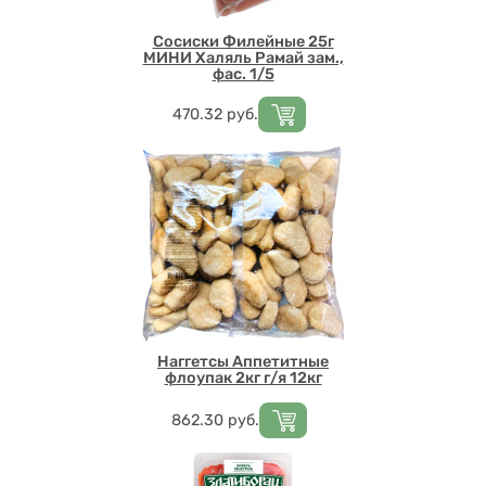
Сосиски Филейные 25г
МИНИ Халяль Рамай зам.,
фас. 1/5
Цена
470.32
руб.
Наггетсы Аппетитные
флоупак 2кг г/я 12кг
Цена
862.30
руб.