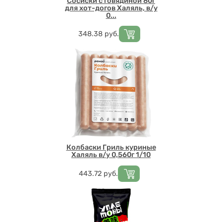
Сосиски с говядиной 80г
для хот-догов Халяль, в/у
0...
Цена
348.38
руб.
Колбаски Гриль куриные
Халяль в/у 0,560г 1/10
Цена
443.72
руб.