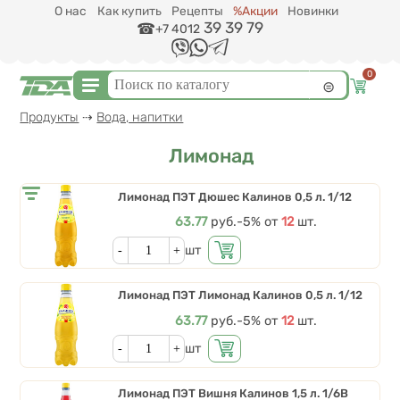
Перейти к основному содержанию
О нас
Как купить
Рецепты
%Акции
Новинки
39 39 79
+7 4012
0
Форма поиска
Поиск
Вы здесь
Продукты
⇢
Вода, напитки
Лимонад
Лимонад ПЭТ Дюшес Калинов 0,5 л. 1/12
Цена
63.77
руб.
Скидки от количества
-5%
от
12
шт.
Кол-во
шт
Лимонад ПЭТ Лимонад Калинов 0,5 л. 1/12
Цена
63.77
руб.
Скидки от количества
-5%
от
12
шт.
Кол-во
шт
Лимонад ПЭТ Вишня Калинов 1,5 л. 1/6В