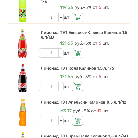
1/6
Цена
119.53
руб.
Скидки от количества
-5%
от
6
шт.
Кол-во
шт
Лимонад ПЭТ Ежевика-Клюква Калинов 1,5
л. 1/6В
Цена
121.65
руб.
Скидки от количества
-5%
от
6
шт.
Кол-во
шт
Лимонад ПЭТ Кола Калинов 1,5 л. 1/6
Цена
121.65
руб.
Скидки от количества
-5%
от
6
шт.
Кол-во
шт
Лимонад ПЭТ Апельсин Калинов 0,5 л. 1/12
Цена
63.77
руб.
Скидки от количества
-5%
от
12
шт.
Кол-во
шт
Лимонад ПЭТ Крем Сода Калинов 1,5 л. 1/6В