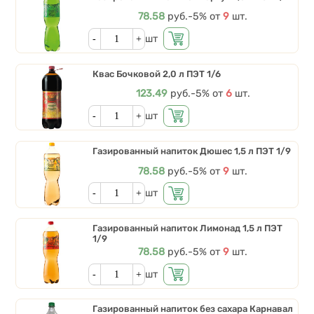
Цена
78.58
руб.
Скидки от количества
-5%
от
9
шт.
Кол-во
шт
Квас Бочковой 2,0 л ПЭТ 1/6
Цена
123.49
руб.
Скидки от количества
-5%
от
6
шт.
Кол-во
шт
Газированный напиток Дюшес 1,5 л ПЭТ 1/9
Цена
78.58
руб.
Скидки от количества
-5%
от
9
шт.
Кол-во
шт
Газированный напиток Лимонад 1,5 л ПЭТ
1/9
Цена
78.58
руб.
Скидки от количества
-5%
от
9
шт.
Кол-во
шт
Газированный напиток без сахара Карнавал