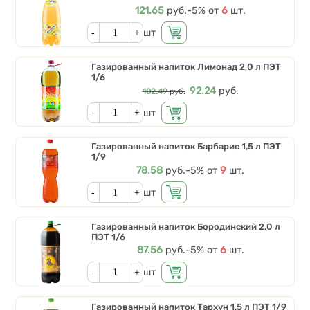
Цена
121.65
руб.
Скидки от количества
-5%
от
6
шт.
Кол-во
шт
Газированный напиток Лимонад 2,0 л ПЭТ
1/6
Цена
92.24
руб.
102.49
руб.
Кол-во
шт
Газированный напиток Барбарис 1,5 л ПЭТ
1/9
Цена
78.58
руб.
Скидки от количества
-5%
от
9
шт.
Кол-во
шт
Газированный напиток Бородинский 2,0 л
ПЭТ 1/6
Цена
87.56
руб.
Скидки от количества
-5%
от
6
шт.
Кол-во
шт
Газированный напиток Тархун 1,5 л ПЭТ 1/9