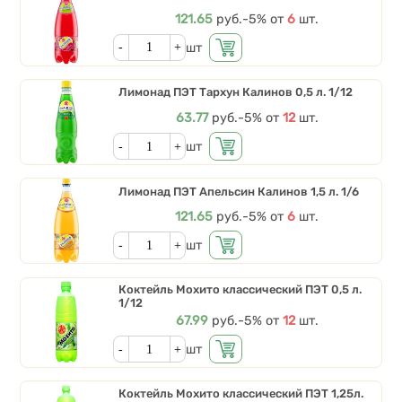
Цена
121.65
руб.
Скидки от количества
-5%
от
6
шт.
Кол-во
шт
Лимонад ПЭТ Тархун Калинов 0,5 л. 1/12
Цена
63.77
руб.
Скидки от количества
-5%
от
12
шт.
Кол-во
шт
Лимонад ПЭТ Апельсин Калинов 1,5 л. 1/6
Цена
121.65
руб.
Скидки от количества
-5%
от
6
шт.
Кол-во
шт
Коктейль Мохито классический ПЭТ 0,5 л.
1/12
Цена
67.99
руб.
Скидки от количества
-5%
от
12
шт.
Кол-во
шт
Коктейль Мохито классический ПЭТ 1,25л.