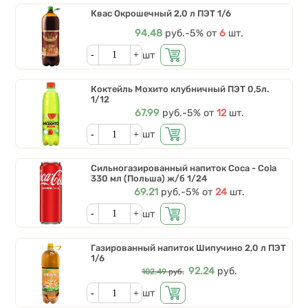
Квас Окрошечный 2,0 л ПЭТ 1/6
Цена
94.48
руб.
Скидки от количества
-5%
от
6
шт.
Кол-во
шт
Коктейль Мохито клубничный ПЭТ 0,5л.
1/12
Цена
67.99
руб.
Скидки от количества
-5%
от
12
шт.
Кол-во
шт
Сильногазированный напиток Coca - Cola
330 мл (Польша) ж/б 1/24
Цена
69.21
руб.
Скидки от количества
-5%
от
24
шт.
Кол-во
шт
Газированный напиток Шипучино 2,0 л ПЭТ
1/6
Цена
92.24
руб.
102.49
руб.
Кол-во
шт