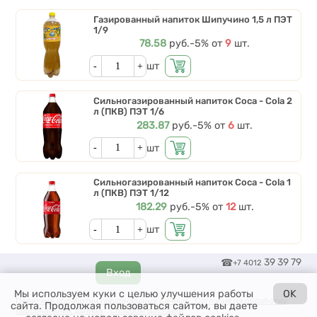
Газированный напиток Шипучино 1,5 л ПЭТ
1/9
Цена
78.58
руб.
Скидки от количества
-5%
от
9
шт.
Кол-во
шт
Сильногазированный напиток Coca - Cola 2
л (ПКВ) ПЭТ 1/6
Цена
283.87
руб.
Скидки от количества
-5%
от
6
шт.
Кол-во
шт
Сильногазированный напиток Coca - Cola 1
л (ПКВ) ПЭТ 1/12
Цена
182.29
руб.
Скидки от количества
-5%
от
12
шт.
Кол-во
шт
39 39 79
+7 4012
Мы используем куки с целью улучшения работы
OK
Политика обработки персональных данных
Согласие на обработку
сайта. Продолжая пользоваться сайтом, вы даете
персональных данных
Способы доставки