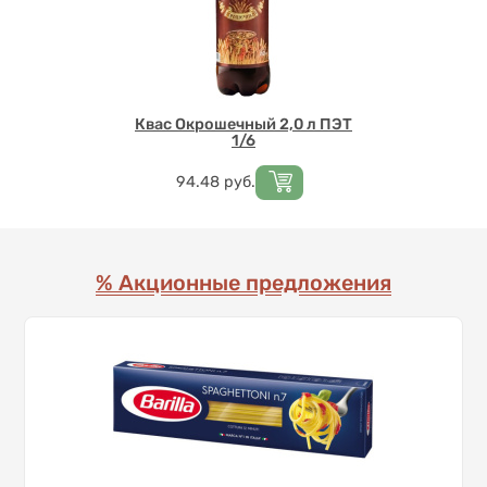
Квас Окрошечный 2,0 л ПЭТ
1/6
Цена
94.48
руб.
% Акционные предложения