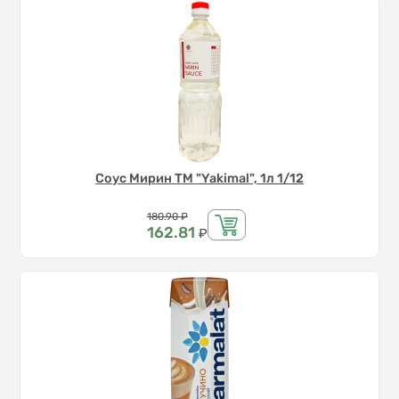
Соус Мирин ТМ "Yakimal", 1л 1/12
Цена
180.90
₽
162.81
₽