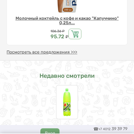
Молочный коктейль с кофе и какао "Капуччино"
0,25л...
Цена
106.36
₽
95.72
₽
Посмотреть все предложения >>>
Недавно смотрели
39 39 79
+7 4012