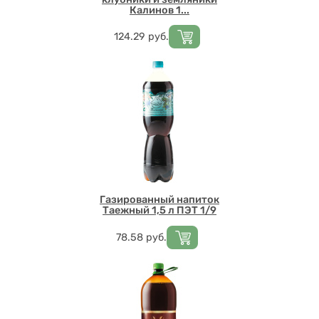
Калинов 1...
Цена
124.29
руб.
Газированный напиток
Таежный 1,5 л ПЭТ 1/9
Цена
78.58
руб.