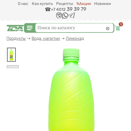
Перейти к основному содержанию
О нас
Как купить
Рецепты
%Акции
Новинки
39 39 79
+7 4012
0
Форма поиска
Поиск
Вы здесь
Продукты
⇢
Вода, напитки
⇢
Лимонад