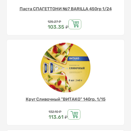
Паста СПАГЕТТОНИ №7 BARILLA 450гр 1/24
Цена
125.27
₽
103.35
₽
Круг Сливочный "ВИТАКО" 140гр. 1/15
Цена
132.10
₽
113.61
₽