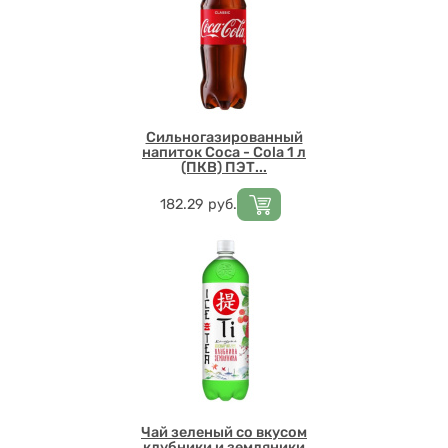
Сильногазированный
напиток Coca - Cola 1 л
(ПКВ) ПЭТ...
Цена
182.29
руб.
Чай зеленый со вкусом
клубники и земляники