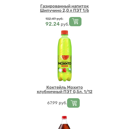
Газированный напиток
Шипучино 2,0 л ПЭТ 1/6
Цена
102.49
руб.
92.24
руб.
Коктейль Мохито
клубничный ПЭТ 0,5л. 1/12
Цена
67.99
руб.