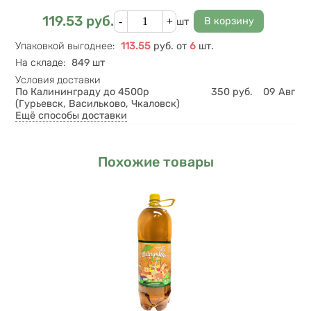
Кол-во
119.53
руб.
Цена
шт
Упаковкой выгоднее
:
113.55
руб.
от
6
шт.
На складе
:
849 шт
Условия доставки
По Калининграду до 4500р
350
руб.
09 Авг
(Гурьевск, Васильково, Чкаловск)
Ещё способы доставки
Похожие товары