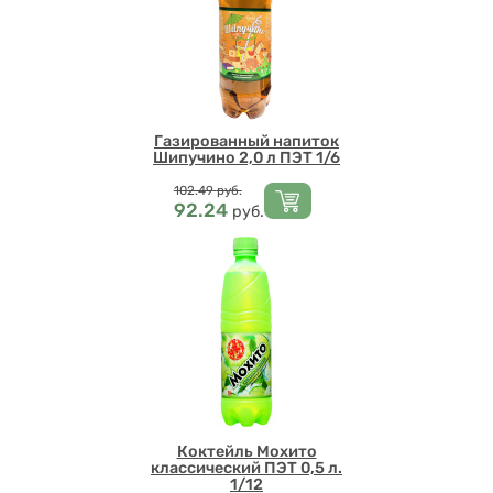
Газированный напиток
Шипучино 2,0 л ПЭТ 1/6
Цена
102.49
руб.
92.24
руб.
Коктейль Мохито
классический ПЭТ 0,5 л.
1/12