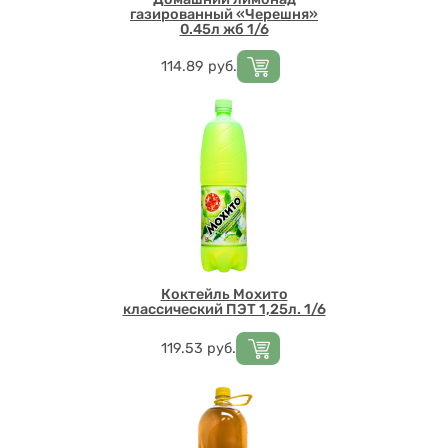
газированный «Черешня»
0.45л жб 1/6
Цена
114.89
руб.
Коктейль Мохито
классический ПЭТ 1,25л. 1/6
Цена
119.53
руб.