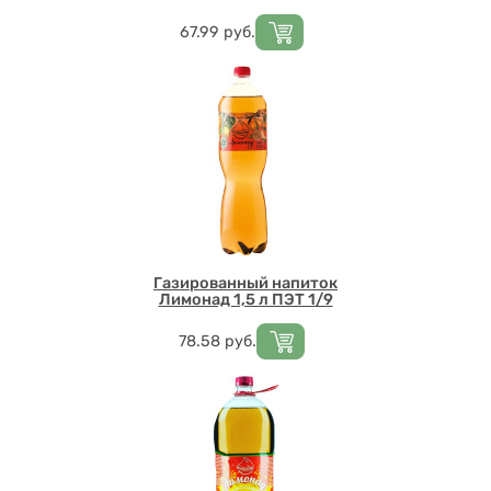
Цена
67.99
руб.
Газированный напиток
Лимонад 1,5 л ПЭТ 1/9
Цена
78.58
руб.