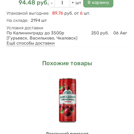
Кол-во
94.48
руб.
Цена
шт
Упаковкой выгоднее
:
89.76
руб.
от
6
шт.
На складе
:
2194 шт
Условия доставки
По Калининграду до 3500р
250
руб.
06 Авг
(Гурьевск, Васильково, Чкаловск)
Ещё способы доставки
Похожие товары
Домашний лимонад