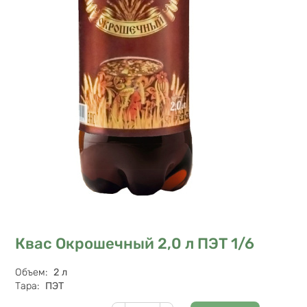
Квас Окрошечный 2,0 л ПЭТ 1/6
Характеристики
Объем
:
2 л
Тара
:
ПЭТ