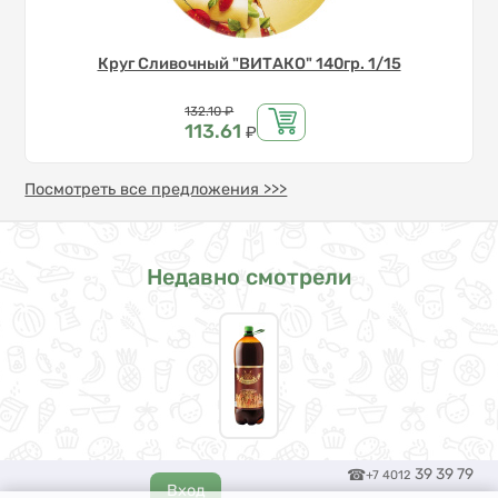
Круг Сливочный "ВИТАКО" 140гр. 1/15
Цена
132.10
₽
113.61
₽
Посмотреть все предложения >>>
Недавно смотрели
39 39 79
+7 4012