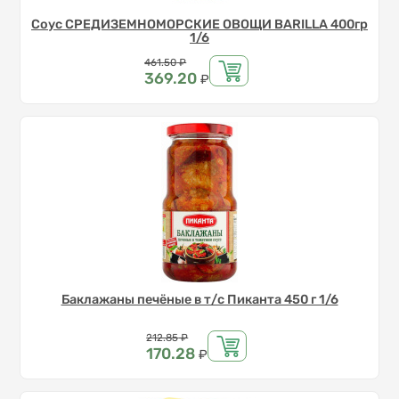
Соус СРЕДИЗЕМНОМОРСКИЕ ОВОЩИ BARILLA 400гр
1/6
Цена
461.50
₽
369.20
₽
Баклажаны печёные в т/с Пиканта 450 г 1/6
Цена
212.85
₽
170.28
₽