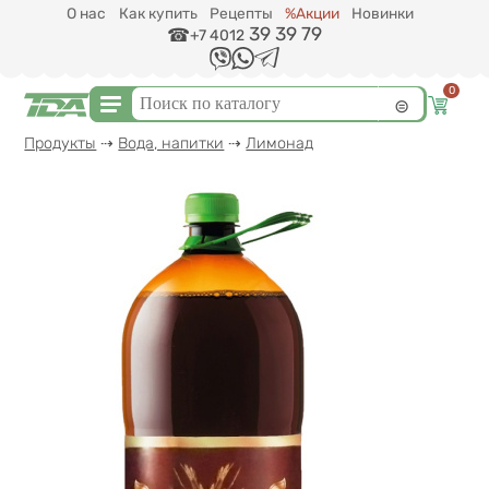
Перейти к основному содержанию
О нас
Как купить
Рецепты
%Акции
Новинки
39 39 79
+7 4012
0
Форма поиска
Поиск
Вы здесь
Продукты
⇢
Вода, напитки
⇢
Лимонад