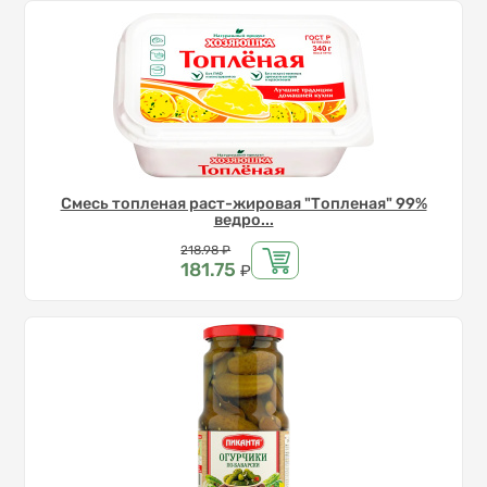
Смесь топленая раст-жировая "Топленая" 99%
ведро...
Цена
218.98
₽
181.75
₽