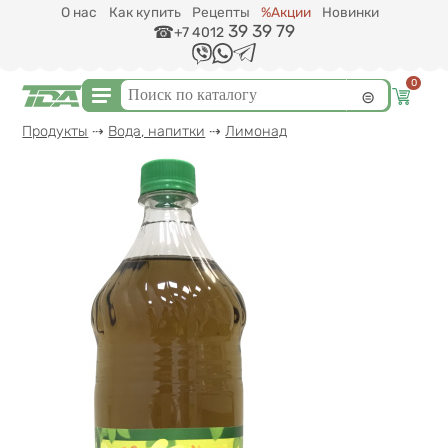
Перейти к основному содержанию
О нас
Как купить
Рецепты
%Акции
Новинки
39 39 79
+7 4012
0
Форма поиска
Поиск
Вы здесь
Продукты
⇢
Вода, напитки
⇢
Лимонад