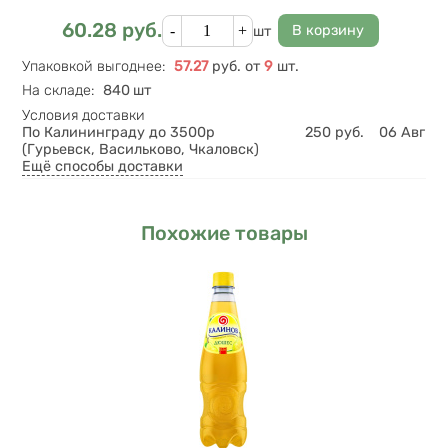
Кол-во
60.28
руб.
Цена
шт
Упаковкой выгоднее
:
57.27
руб.
от
9
шт.
На складе
:
840 шт
Условия доставки
По Калининграду до 3500р
250
руб.
06 Авг
(Гурьевск, Васильково, Чкаловск)
Ещё способы доставки
Похожие товары