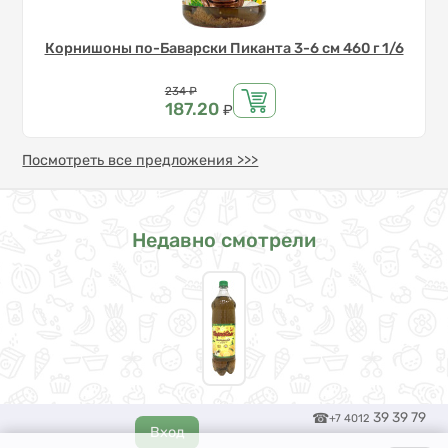
Корнишоны по-Баварски Пиканта 3-6 см 460 г 1/6
Цена
234
₽
187.20
₽
Посмотреть все предложения >>>
Недавно смотрели
39 39 79
+7 4012