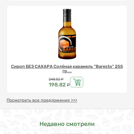
Сироп БЕЗ САХАРА Солёная карамель "Baresto" 255
гр....
Цена
248.52
₽
198.82
₽
Посмотреть все предложения >>>
Недавно смотрели