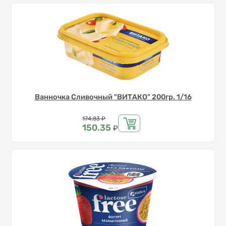
Ванночка Сливочный "ВИТАКО" 200гр. 1/16
Цена
174.83
₽
150.35
₽