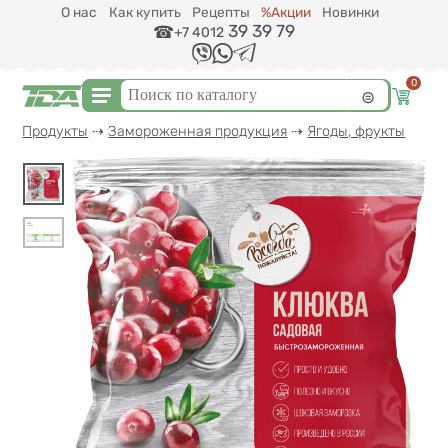
Перейти к основному содержанию
О нас
Как купить
Рецепты
%Акции
Новинки
39 39 79
+7 4012
0
Форма поиска
Поиск
Вы здесь
Продукты
⇢
Замороженная продукция
⇢
Ягоды, фрукты