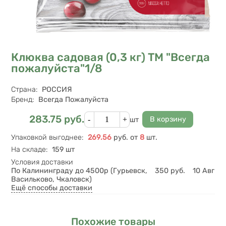
Клюква садовая (0,3 кг) ТМ "Всегда
пожалуйста"1/8
Характеристики
Страна
:
РОССИЯ
Бренд
:
Всегда Пожалуйста
Кол-во
283.75
руб.
Цена
шт
Упаковкой выгоднее
:
269.56
руб.
от
8
шт.
На складе
:
159 шт
Условия доставки
По Калининграду до 4500р (Гурьевск,
350
руб.
10 Авг
Васильково, Чкаловск)
Ещё способы доставки
Похожие товары