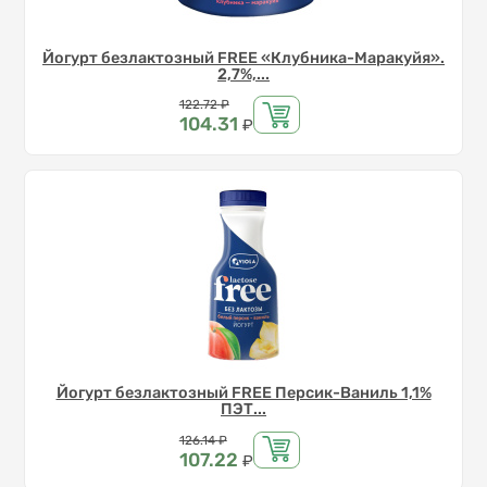
Йогурт безлактозный FREE «Клубника-Маракуйя».
2,7%,...
Цена
122.72
₽
104.31
₽
Йогурт безлактозный FREE Персик-Ваниль 1,1%
ПЭТ...
Цена
126.14
₽
107.22
₽