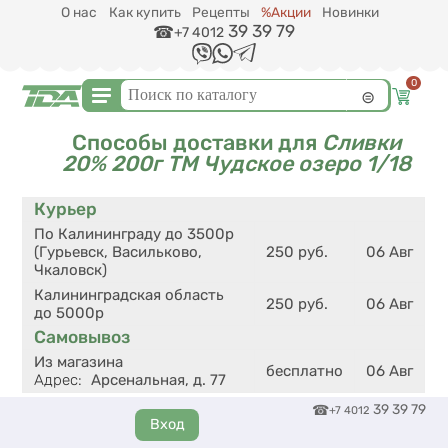
Перейти к основному содержанию
О нас
Как купить
Рецепты
%Акции
Новинки
39 39 79
+7 4012
0
Форма поиска
Поиск
Способы доставки для
Сливки
20% 200г ТМ Чудское озеро 1/18
Курьер
По Калининграду до 3500р
(Гурьевск, Васильково,
250
руб.
06 Авг
Чкаловск)
Калининградская область
250
руб.
06 Авг
до 5000р
Самовывоз
Из магазина
бесплатно
06 Авг
Адрес
:
Арсенальная, д. 77
39 39 79
+7 4012