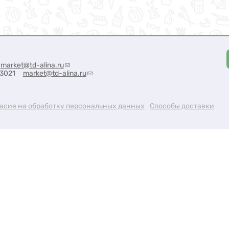
market@td-alina.ru
(link sends e-mail)
50 3021
market@td-alina.ru
(link sends e-mail)
асие на обработку персональных данных
Способы доставки