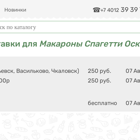
39 39
и
Новинки
+7 4012
ма поиска
к
тавки для
Макароны Спагетти Оск
евск, Васильково, Чкаловск)
250
руб.
07 Ав
000р
250
руб.
07 Ав
бесплатно
07 Ав