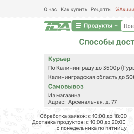
Перейти к основному содержанию
О нас
Как купить
Рецепты
%Акци
Фор
Поис
Продукты
Способы дос
Курьер
По Калининграду до 3500р (Гурь
Калининградская область до 5
Самовывоз
Из магазина
Адрес
:
Арсенальная, д. 77
Обработка заявок: с 10:00 до 18:00
Доставка продуктов: с 10:00 до 20:00
с понедельника по пятницу