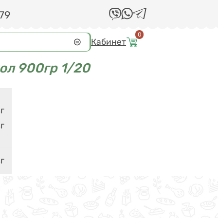
 79
0
Кабинет
ол 900гр 1/20
г
г
г