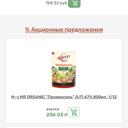
Цена
768.32
руб.
% Акционные предложения
М-з MR ORGANIC "Провансаль" Д/П 67% 800мл. 1/12
Цена
274.71
₽
206.03
₽