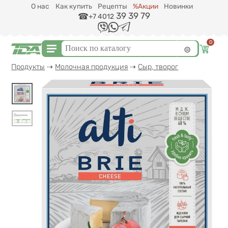
Перейти к основному содержанию
О нас
Как купить
Рецепты
%Акции
Новинки
39 39 79
+7 4012
0
Форма поиска
Поиск
Вы здесь
Продукты
⇢
Молочная продукция
⇢
Сыр, творог