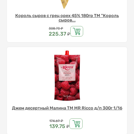
Король сыров с грец орех 45% 180гр ТМ "Король
сыров...
Цена
308.73
₽
225.37
₽
Джем десертный Малина ТМ MR Ricco д/п 300г 1/16
Цена
174.69
₽
139.75
₽