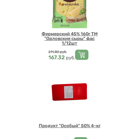
Фермерский 45% 160г ТМ
"Орловские сыры" фас
1/12шт
Цена
211.80
руб.
167.32
руб.
Продукт "Особый" 50% 4~кг