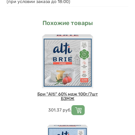
(при условии заказа до 18:00)
Похожие товары
Бри "Alti" 60% мдж 100г/7шт
БЗМЖ
Цена
301.37
руб.