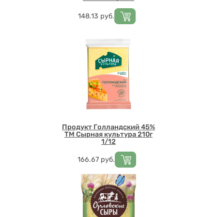
Цена
148.13
руб.
Продукт Голландский 45%
ТМ Сырная культура 210г
1/12
Цена
166.67
руб.