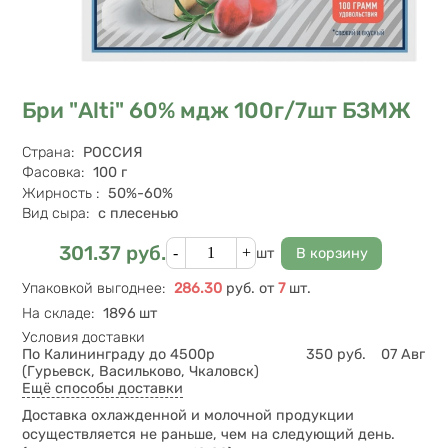
Бри "Alti" 60% мдж 100г/7шт БЗМЖ
Характеристики
Страна
:
РОССИЯ
Фасовка
:
100
г
Жирность
:
50%-60%
Вид сыра
:
с плесенью
Кол-во
301.37
руб.
Цена
шт
Упаковкой выгоднее
:
286.30
руб.
от
7
шт.
На складе
:
1896 шт
Условия доставки
По Калининграду до 4500р
350
руб.
07 Авг
(Гурьевск, Васильково, Чкаловск)
Ещё способы доставки
Доставка охлажденной и молочной продукции
осуществляется не раньше, чем на следующий день.