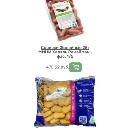
Сосиски Филейные 25г
МИНИ Халяль Рамай зам.,
фас. 1/5
Цена
470.32
руб.