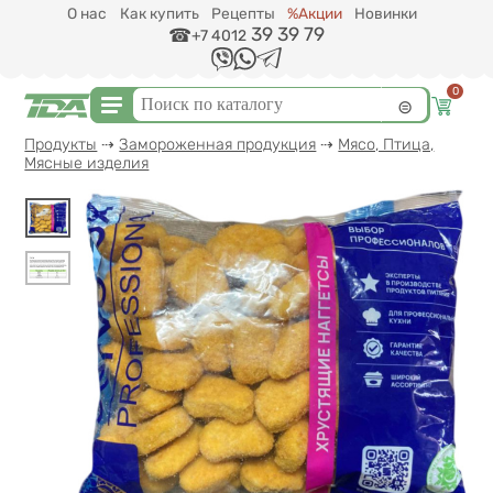
Перейти к основному содержанию
О нас
Как купить
Рецепты
%Акции
Новинки
39 39 79
+7 4012
0
Форма поиска
Поиск
Вы здесь
Продукты
⇢
Замороженная продукция
⇢
Мясо, Птица,
Мясные изделия