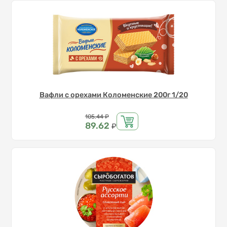
Вафли с орехами Коломенские 200г 1/20
Цена
105.44
₽
89.62
₽