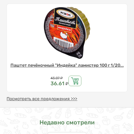
Паштет печёночный "Индейка" ламистер 100 г 1/20...
Цена
43.07
₽
36.61
₽
Посмотреть все предложения >>>
Недавно смотрели