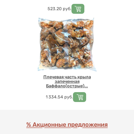
Цена
523.20
руб.
Плечевая часть крыла
запеченная
Баффало(острые)...
Цена
1 334.54
руб.
% Акционные предложения