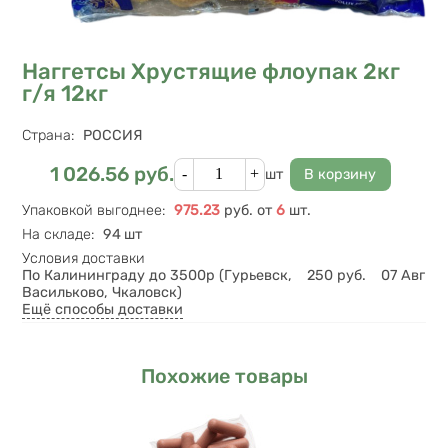
Наггетсы Хрустящие флоупак 2кг
г/я 12кг
Характеристики
Страна
:
РОССИЯ
Кол-во
1 026.56
руб.
Цена
шт
Упаковкой выгоднее
:
975.23
руб.
от
6
шт.
На складе
:
94 шт
Условия доставки
По Калининграду до 3500р (Гурьевск,
250
руб.
07 Авг
Васильково, Чкаловск)
Ещё способы доставки
Похожие товары