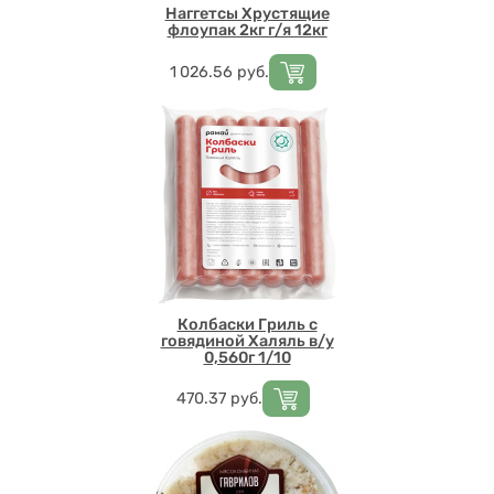
Наггетсы Хрустящие
флоупак 2кг г/я 12кг
Цена
1 026.56
руб.
Колбаски Гриль с
говядиной Халяль в/у
0,560г 1/10
Цена
470.37
руб.