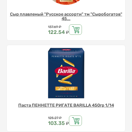
Сыр плавленый "Русское ассорти" тм "Сыробогатов"
45...
Цена
137.69
₽
122.54
₽
Паста ПЕННЕТТЕ РИГАТЕ BARILLA 450гр 1/14
Цена
125.27
₽
103.35
₽