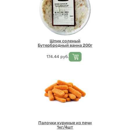
Шпик соленый
Бутербродный ванна 200г
Цена
174.44
руб.
Палочки куриные из печи
1кг/4шт