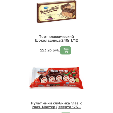
Торт классический
Шоколадница 240г 1/12
Цена
223.26
руб.
Рулет мини клубника глаз. с
глаз. Мастер Десерта 175...