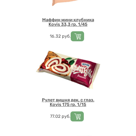
Маффин мини клубника
Kovis 33,3 гр. 1/45
Цена
16.32
руб.
Рулет вишня дек. с глаз.
Kovis 175 гр. 1/15
Цена
77.02
руб.