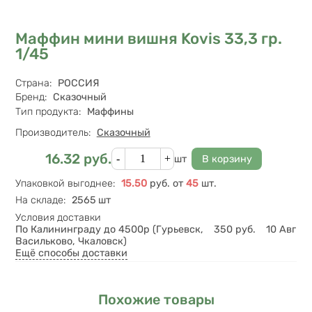
Маффин мини вишня Kovis 33,3 гр.
1/45
Характеристики
Страна
:
РОССИЯ
Бренд
:
Сказочный
Тип продукта
:
Маффины
Производитель:
Сказочный
Кол-во
16.32
руб.
Цена
шт
Упаковкой выгоднее
:
15.50
руб.
от
45
шт.
На складе
:
2565 шт
Условия доставки
По Калининграду до 4500р (Гурьевск,
350
руб.
10 Авг
Васильково, Чкаловск)
Ещё способы доставки
Похожие товары