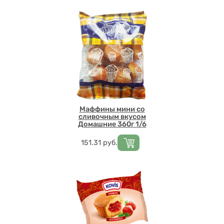
Маффины мини со
сливочным вкусом
Домашние 360г 1/6
Цена
151.31
руб.