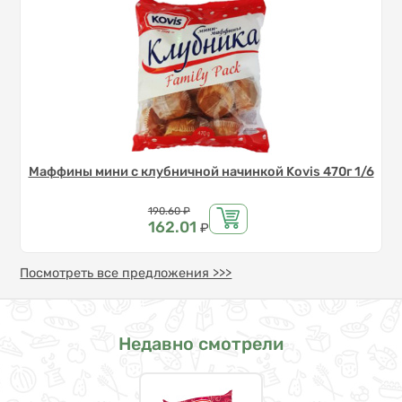
Маффины мини с клубничной начинкой Kovis 470г 1/6
Цена
190.60
₽
162.01
₽
Посмотреть все предложения >>>
Недавно смотрели