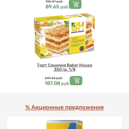
Цена
105.47
руб.
89.65
руб.
Торт Сицилия Baker House
350 гр. 1/8
Цена
249.44
руб.
187.08
руб.
% Акционные предложения