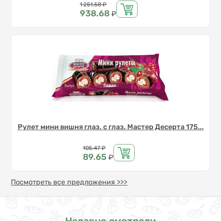
Цена
1 251.58
₽
938.68
₽
Рулет мини вишня глаз. с глаз. Мастер Десерта 175...
Цена
105.47
₽
89.65
₽
Посмотреть все предложения >>>