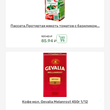
Пассата.Протертая мякоть томатов с базиликом...
Цена
107.43
₽
85.94
₽
Кофе мол. Gevalia Melanrost 450г 1/12