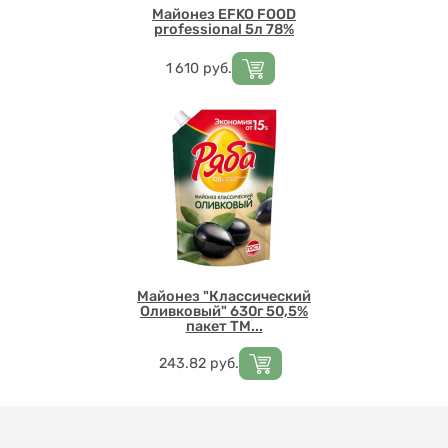
Майонез EFKO FOOD
professional 5л 78%
Цена
1 610
руб.
Майонез "Классический
Оливковый" 630г 50,5%
пакет ТМ...
Цена
243.82
руб.