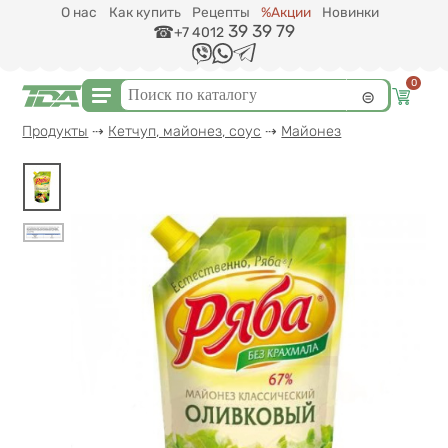
Перейти к основному содержанию
О нас
Как купить
Рецепты
%Акции
Новинки
39 39 79
+7 4012
0
Форма поиска
Поиск
Вы здесь
Продукты
⇢
Кетчуп, майонез, соус
⇢
Майонез