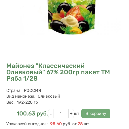
Майонез "Классический
Оливковый" 67% 200гр пакет ТМ
Ряба 1/28
Характеристики
Страна
:
РОССИЯ
Вид майонеза
:
Оливковый
Вес
:
192-220 гр
Кол-во
100.63
руб.
Цена
шт
Упаковкой выгоднее
:
95.60
руб.
от
28
шт.