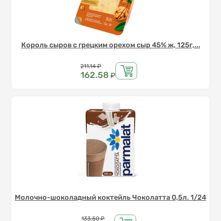
Король сыров с грецким орехом сыр 45% ж, 125г,...
Цена
211.14
₽
162.58
₽
Молочно-шоколадный коктейль Чоколатта 0,5л. 1/24
Цена
133.50
₽