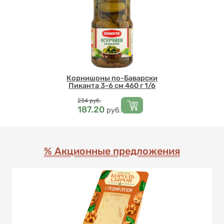
Корнишоны по-Баварски
Пиканта 3-6 см 460 г 1/6
Цена
234
руб.
187.20
руб.
% Акционные предложения