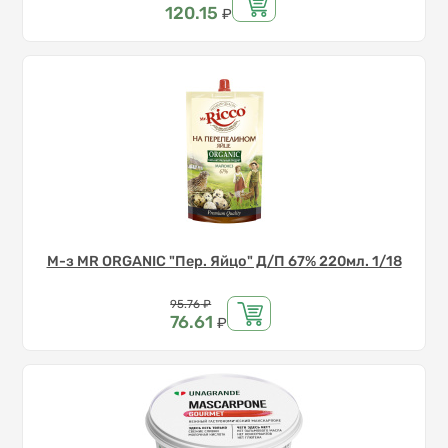
120.15
₽
М-з MR ORGANIC "Пер. Яйцо" Д/П 67% 220мл. 1/18
Цена
95.76
₽
76.61
₽