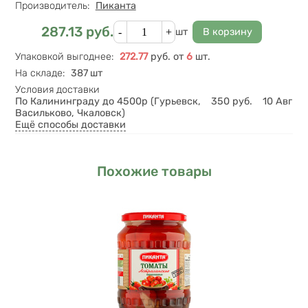
Производитель:
Пиканта
Кол-во
287.13
руб.
Цена
шт
Упаковкой выгоднее
:
272.77
руб.
от
6
шт.
На складе
:
387 шт
Условия доставки
По Калининграду до 4500р (Гурьевск,
350
руб.
10 Авг
Васильково, Чкаловск)
Ещё способы доставки
Похожие товары