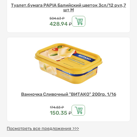
Туалет.бумага PAPIA Балийский цветок 3сл/12 рул,7
шт М
Цена
504.63
₽
428.94
₽
Ванночка Сливочный "ВИТАКО" 200гр. 1/16
Цена
174.83
₽
150.35
₽
Посмотреть все предложения >>>