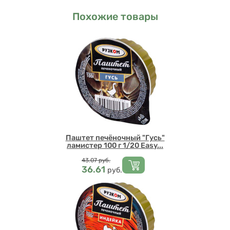
Похожие товары
Паштет печёночный "Гусь"
ламистер 100 г 1/20 Easy...
Цена
43.07
руб.
36.61
руб.