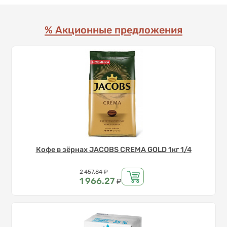
% Акционные предложения
Кофе в зёрнах JACOBS CREMA GOLD 1кг 1/4
Цена
2 457.84
₽
1 966.27
₽