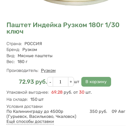
Паштет Индейка Рузком 180г 1/30
ключ
Характеристики
Страна
:
РОССИЯ
Бренд
:
Рузком
Вид
:
Мясные паштеты
Вес
:
180 г
Производитель:
Рузком
Кол-во
72.93
руб.
Цена
шт
Упаковкой выгоднее
:
69.28
руб.
от
30
шт.
На складе
:
150 шт
Условия доставки
По Калининграду до 4500р
350
руб.
09 Авг
(Гурьевск, Васильково, Чкаловск)
Ещё способы доставки