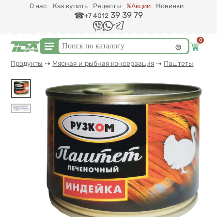
Перейти к основному содержанию
О нас
Как купить
Рецепты
%Акции
Новинки
39 39 79
+7 4012
0
Форма поиска
Поиск
Вы здесь
Продукты
⇢
Мясная и рыбная консервация
⇢
Паштеты