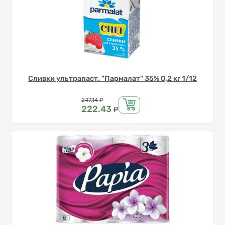
Сливки ультрапаст. "Пармалат" 35% 0,2 кг 1/12
Цена
247.14
₽
222.43
₽