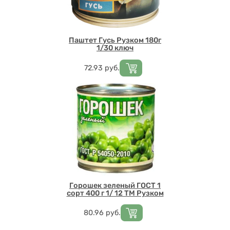
Паштет Гусь Рузком 180г
1/30 ключ
Цена
72.93
руб.
Горошек зеленый ГОСТ 1
сорт 400 г 1/ 12 ТМ Рузком
Цена
80.96
руб.