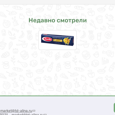
Недавно смотрели
market@td-alina.ru
(link sends e-mail)
50 3021
market@td-alina.ru
(link sends e-mail)