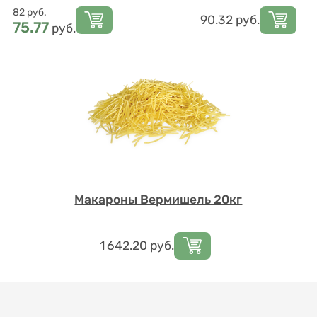
Цена
82
руб.
Цена
90.32
руб.
75.77
руб.
Макароны Вермишель 20кг
Цена
1 642.20
руб.