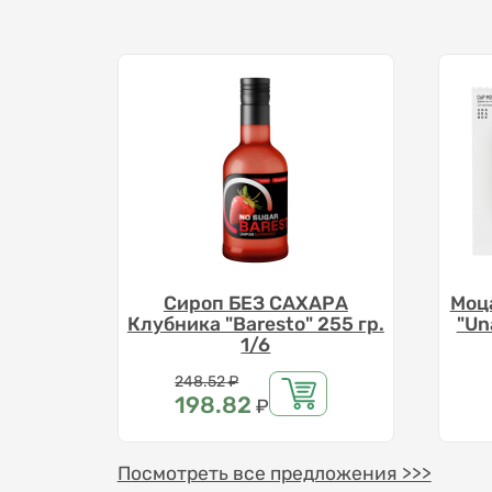
Сироп БЕЗ САХАРА
Моц
Клубника "Baresto" 255 гр.
"Un
1/6
Цена
248.52
₽
198.82
₽
Посмотреть все предложения >>>