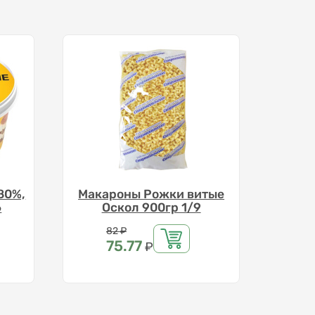
80%,
Макароны Рожки витые
6
Оскол 900гр 1/9
Цена
82
₽
75.77
₽