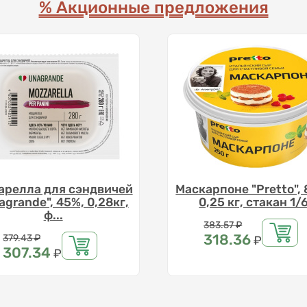
% Акционные предложения
арелла для сэндвичей
Маскарпоне "Pretto", 
agrande", 45%, 0,28кг,
0,25 кг, стакан 1/
ф...
Цена
383.57
₽
Цена
318.36
379.43
₽
₽
307.34
₽