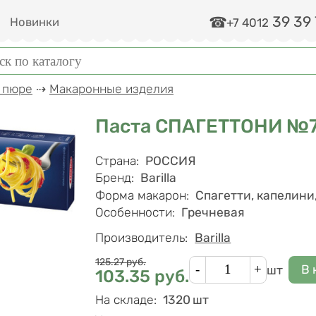
39 39
и
Новинки
+7 4012
ма поиска
к
, пюре
⇢
Макаронные изделия
Паста СПАГЕТТОНИ №7 
Характеристики
Страна
:
РОССИЯ
Бренд
:
Barilla
Форма макарон
:
Спагетти, капелини
Особенности
:
Гречневая
Производитель:
Barilla
Цена
Кол-во
125.27
руб.
шт
103.35
руб.
На складе
:
1320 шт