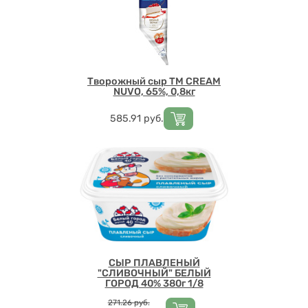
Творожный сыр ТМ CREAM
NUVO, 65%, 0,8кг
Цена
585.91
руб.
СЫР ПЛАВЛЕНЫЙ
"СЛИВОЧНЫЙ" БЕЛЫЙ
ГОРОД 40% 380г 1/8
Цена
271.26
руб.