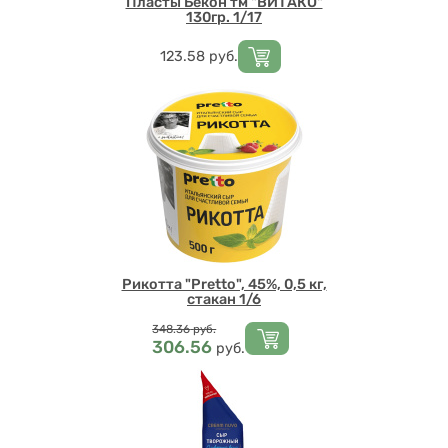
Пласты Бекон тм "ВИТАКО"
130гр. 1/17
Цена
123.58
руб.
Рикотта "Pretto", 45%, 0,5 кг,
стакан 1/6
Цена
348.36
руб.
306.56
руб.