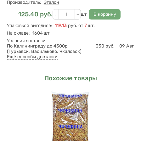
Производитель:
Эталон
Кол-во
125.40
руб.
Цена
шт
Упаковкой выгоднее
:
119.13
руб.
от
7
шт.
На складе
:
1604 шт
Условия доставки
По Калининграду до 4500р
350
руб.
09 Авг
(Гурьевск, Васильково, Чкаловск)
Ещё способы доставки
Похожие товары