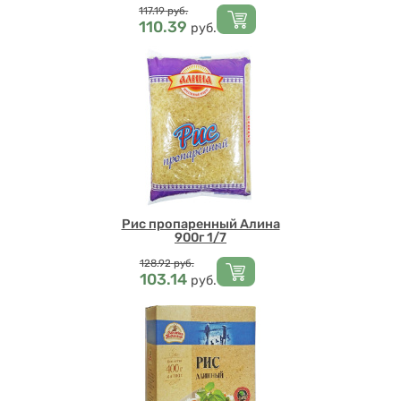
Цена
117.19
руб.
110.39
руб.
Рис пропаренный Алина
900г 1/7
Цена
128.92
руб.
103.14
руб.