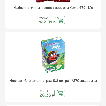
Маффины мини ягодное ассорти Kovis 470г 1/6
Цена
190.60
₽
162.01
₽
Нектар яблоко-виноград 0,2 литра 1/27Смешарики
Цена
31.48
₽
28.33
₽