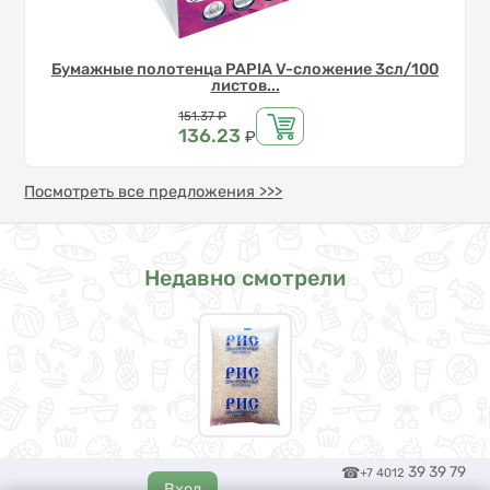
Бумажные полотенца PAPIA V-сложение 3сл/100
листов...
Цена
151.37
₽
136.23
₽
Посмотреть все предложения >>>
Недавно смотрели
39 39 79
+7 4012