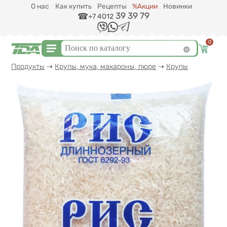
Перейти к основному содержанию
О нас
Как купить
Рецепты
%Акции
Новинки
39 39 79
+7 4012
0
Форма поиска
Поиск
Вы здесь
Продукты
⇢
Крупы, мука, макароны, пюре
⇢
Крупы