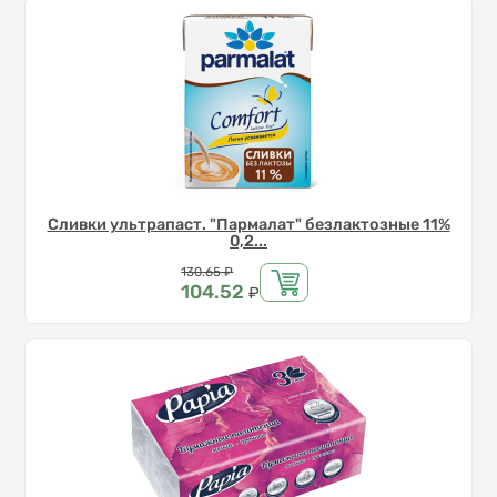
Сливки ультрапаст. "Пармалат" безлактозные 11%
0,2...
Цена
130.65
₽
104.52
₽