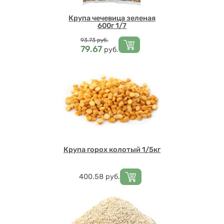
Крупа чечевица зеленая
600г 1/7
Цена
93.73
руб.
79.67
руб.
Крупа горох колотый 1/5кг
Цена
400.58
руб.