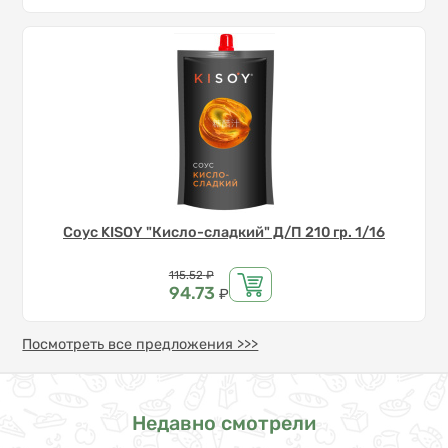
Соус KISOY "Кисло-сладкий" Д/П 210 гр. 1/16
Цена
115.52
₽
94.73
₽
Посмотреть все предложения >>>
Недавно смотрели