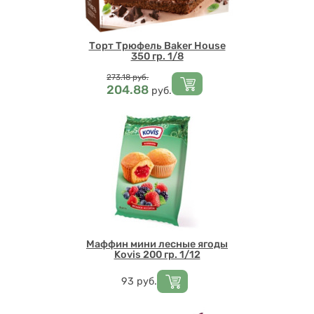
Торт Трюфель Baker House
350 гр. 1/8
Цена
273.18
руб.
204.88
руб.
Маффин мини лесные ягоды
Kovis 200 гр. 1/12
Цена
93
руб.