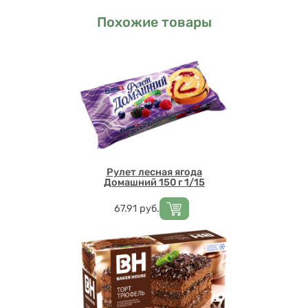
Похожие товары
Рулет лесная ягода
Домашний 150 г 1/15
Цена
67.91
руб.