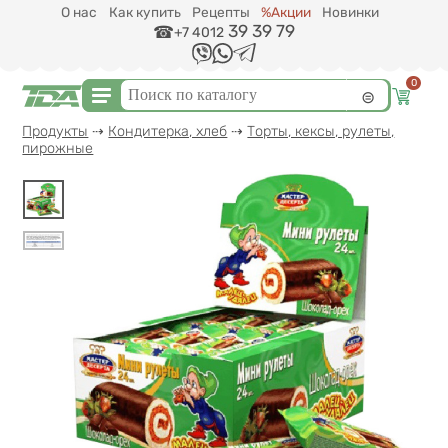
Перейти к основному содержанию
О нас
Как купить
Рецепты
%Акции
Новинки
39 39 79
+7 4012
0
Форма поиска
Поиск
Вы здесь
Продукты
⇢
Кондитерка, хлеб
⇢
Торты, кексы, рулеты,
пирожные