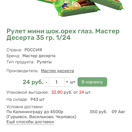
Рулет мини шок.орех глаз. Мастер
Десерта 35 гр. 1/24
Характеристики
Страна
:
РОССИЯ
Бренд
:
Мастер десерта
Тип продукта
:
Рулеты
Производитель:
Мастер десерта
Кол-во
24
руб.
Цена
шт
Упаковкой выгоднее
:
22.80
руб.
от
24
шт.
На складе
:
943 шт
Условия доставки
По Калининграду до 4500р
350
руб.
09 Авг
(Гурьевск, Васильково, Чкаловск)
Ещё способы доставки