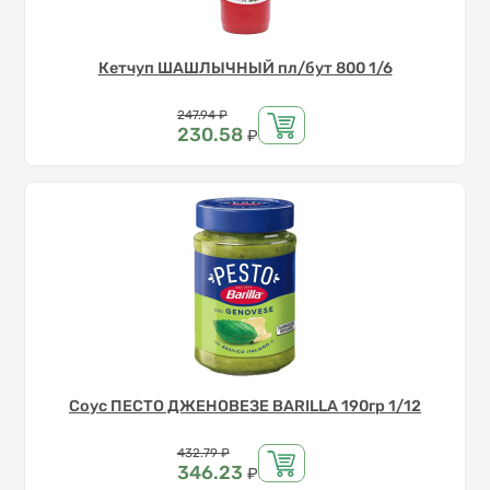
Кетчуп ШАШЛЫЧНЫЙ пл/бут 800 1/6
Цена
247.94
₽
230.58
₽
Соус ПЕСТО ДЖЕНОВЕЗЕ BARILLA 190гр 1/12
Цена
432.79
₽
346.23
₽