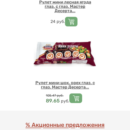
Рулет мини лесная ягода
глаз. с глаз. Мастер
Десерта...
Цена
24
руб.
Рулет мини шок. орех глаз. с
глаз. Мастер Десерта...
Цена
105.47
руб.
89.65
руб.
% Акционные предложения