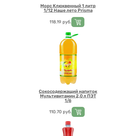
Морс Клюквенный 1 литр
1/12 Наше лето Prisma
Цена
118.19
руб.
Сокосодержащий напиток
Мультивитамин 2,0 л ПЭТ
1/6
Цена
110.70
руб.