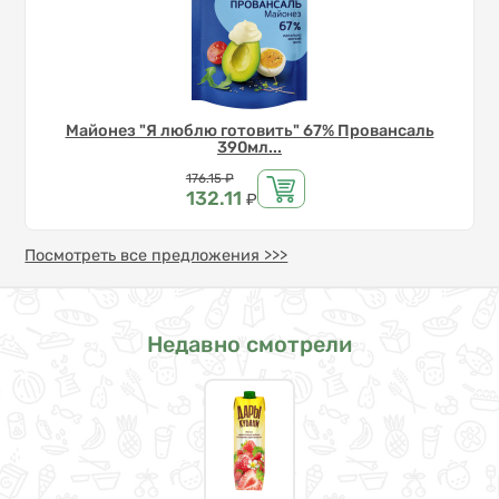
Майонез "Я люблю готовить" 67% Провансаль
390мл...
Цена
176.15
₽
132.11
₽
Посмотреть все предложения >>>
Недавно смотрели