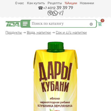
Перейти к основному содержанию
О нас
Как купить
Рецепты
%Акции
Новинки
39 39 79
+7 4012
0
Форма поиска
Поиск
Вы здесь
Продукты
⇢
Вода, напитки
⇢
Сок и с/с напитки