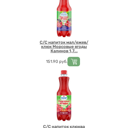
С/С напиток мал/ежев/
клюк Морсовые ягоды
Калинов 1,7...
Цена
151.90
руб.
С/С напиток клюква