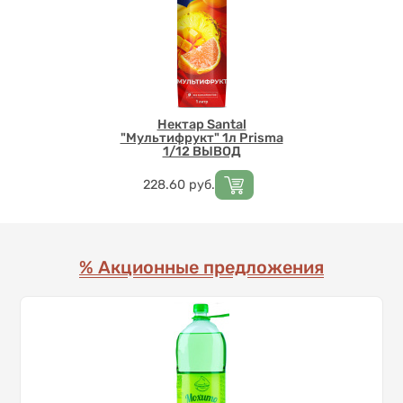
Нектар Santal
"Мультифрукт" 1л Prisma
1/12 ВЫВОД
Цена
228.60
руб.
% Акционные предложения