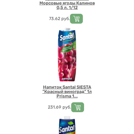
Морсовые ягоды Калинов
0,5 л. 1/12
Цена
73.62
руб.
Напиток Santal SIESTA
"Красный виноград" 1л
Prisma 1...
Цена
231.69
руб.