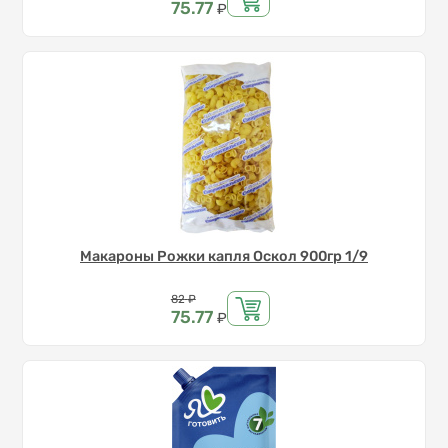
75.77
₽
Макароны Рожки капля Оскол 900гр 1/9
Цена
82
₽
75.77
₽