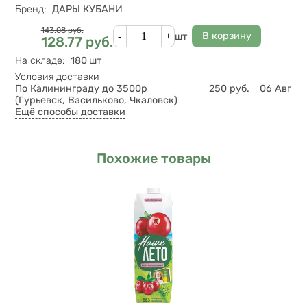
Бренд
:
ДАРЫ КУБАНИ
Цена
Кол-во
143.08
руб.
шт
128.77
руб.
На складе
:
180 шт
Условия доставки
По Калининграду до 3500р
250
руб.
06 Авг
(Гурьевск, Васильково, Чкаловск)
Ещё способы доставки
Похожие товары