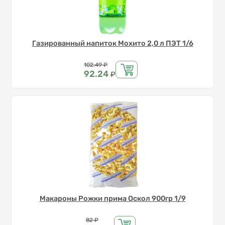
Газированный напиток Мохито 2,0 л ПЭТ 1/6
Цена
102.49
₽
92.24
₽
Макароны Рожки прима Оскол 900гр 1/9
Цена
82
₽