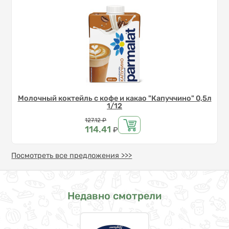
Молочный коктейль с кофе и какао "Капуччино" 0,5л
1/12
Цена
127.12
₽
114.41
₽
Посмотреть все предложения >>>
Недавно смотрели