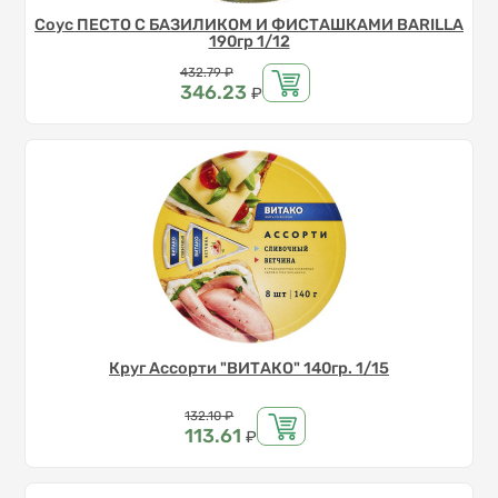
Соус ПЕСТО С БАЗИЛИКОМ И ФИСТАШКАМИ BARILLA
190гр 1/12
Цена
432.79
₽
346.23
₽
Круг Ассорти "ВИТАКО" 140гр. 1/15
Цена
132.10
₽
113.61
₽