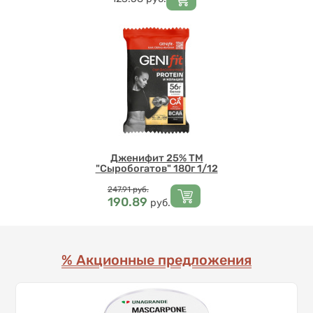
Дженифит 25% ТМ
"Сыробогатов" 180г 1/12
Цена
247.91
руб.
190.89
руб.
% Акционные предложения