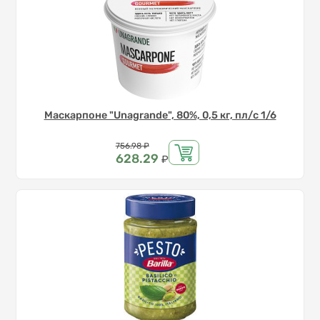
Маскарпоне "Unagrande", 80%, 0,5 кг, пл/с 1/6
Цена
756.98
₽
628.29
₽