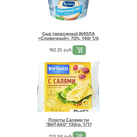
Сыр творожный ВИОЛА
«Сливочный». 70%, 140г 1/6
Цена
182.25
руб.
Пласты Салями тм
"ВИТАКО" 130гр. 1/17
Цена
123.58
руб.