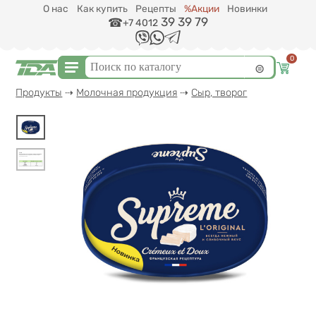
Перейти к основному содержанию
О нас
Как купить
Рецепты
%Акции
Новинки
39 39 79
+7 4012
0
Форма поиска
Поиск
Вы здесь
Продукты
⇢
Молочная продукция
⇢
Сыр, творог