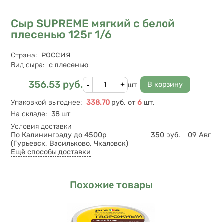
Сыр SUPREME мягкий с белой
плесенью 125г 1/6
Характеристики
Страна
:
РОССИЯ
Вид сыра
:
с плесенью
Кол-во
356.53
руб.
Цена
шт
Упаковкой выгоднее
:
338.70
руб.
от
6
шт.
На складе
:
38 шт
Условия доставки
По Калининграду до 4500р
350
руб.
09 Авг
(Гурьевск, Васильково, Чкаловск)
Ещё способы доставки
Похожие товары