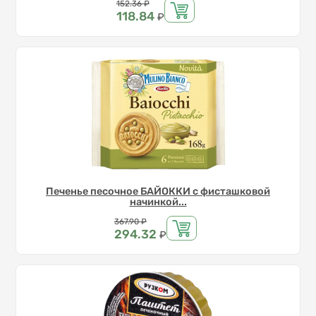
Цена
152.36
₽
118.84
₽
Печенье песочное БАЙОККИ с фисташковой
начинкой...
Цена
367.90
₽
294.32
₽