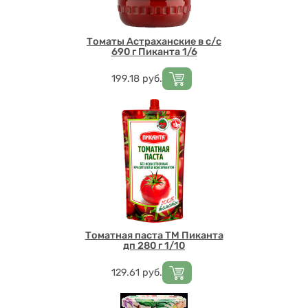
Томаты Астраханские в с/с
690 г Пиканта 1/6
Цена
199.18
руб.
Томатная паста ТМ Пиканта
дп 280 г 1/10
Цена
129.61
руб.