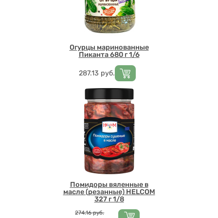
Огурцы маринованные
Пиканта 680 г 1/6
Цена
287.13
руб.
Помидоры вяленные в
масле (резанные) HELCOM
327 г 1/8
Цена
274.16
руб.