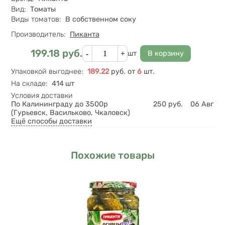
Вид
:
Томаты
Виды томатов
:
В собственном соку
Производитель:
Пиканта
Кол-во
199.18
руб.
Цена
шт
Упаковкой выгоднее
:
189.22
руб.
от
6
шт.
На складе
:
414 шт
Условия доставки
По Калининграду до 3500р
250
руб.
06 Авг
(Гурьевск, Васильково, Чкаловск)
Ещё способы доставки
Похожие товары