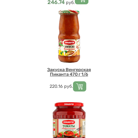
246.74
руб.
Закуска Венгерская
Пиканта 470 г 1/6
Цена
220.16
руб.