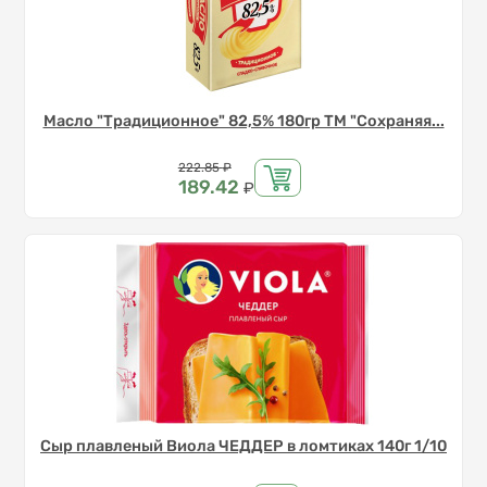
Масло "Традиционное" 82,5% 180гр ТМ "Сохраняя...
Цена
222.85
₽
189.42
₽
Сыр плавленый Виола ЧЕДДЕР в ломтиках 140г 1/10