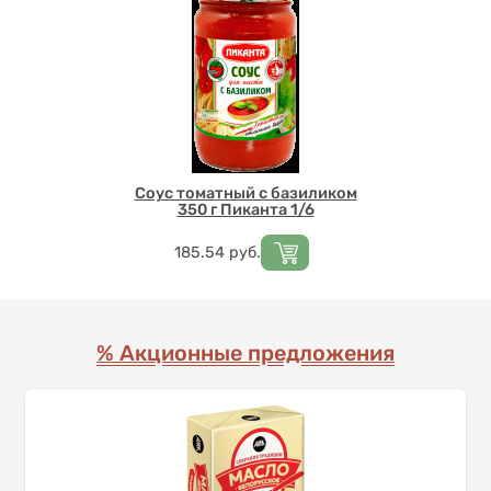
Соус томатный с базиликом
350 г Пиканта 1/6
Цена
185.54
руб.
% Акционные предложения