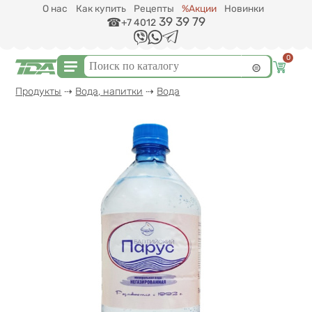
Перейти к основному содержанию
О нас
Как купить
Рецепты
%Акции
Новинки
39 39 79
+7 4012
0
Форма поиска
Поиск
Вы здесь
Продукты
⇢
Вода, напитки
⇢
Вода