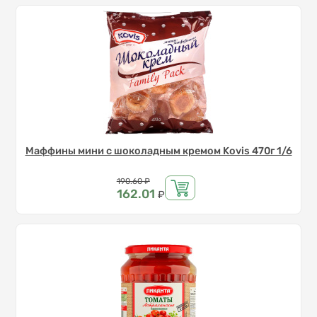
Маффины мини с шоколадным кремом Kovis 470г 1/6
Цена
190.60
₽
162.01
₽