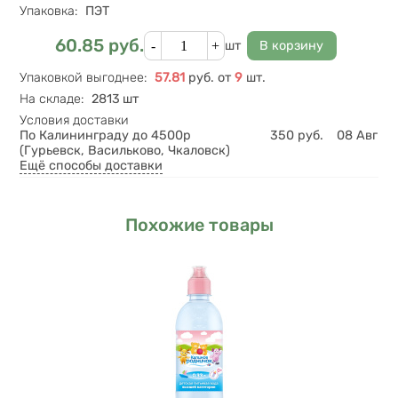
Упаковка
:
ПЭТ
Кол-во
60.85
руб.
Цена
шт
Упаковкой выгоднее
:
57.81
руб.
от
9
шт.
На складе
:
2813 шт
Условия доставки
По Калининграду до 4500р
350
руб.
08 Авг
(Гурьевск, Васильково, Чкаловск)
Ещё способы доставки
Похожие товары