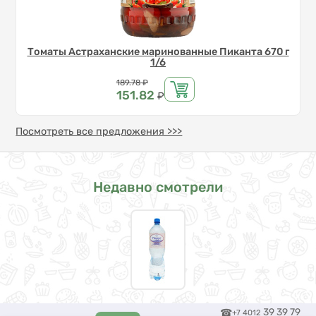
Томаты Астраханские маринованные Пиканта 670 г
1/6
Цена
189.78
₽
151.82
₽
Посмотреть все предложения >>>
Недавно смотрели
39 39 79
+7 4012