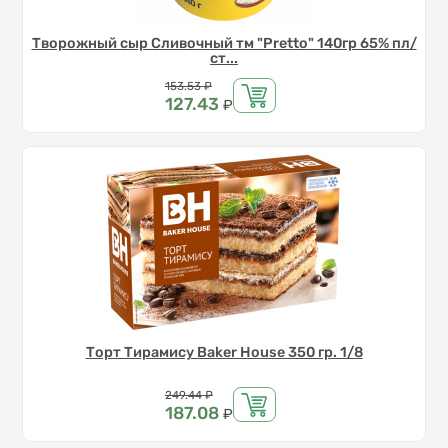
Творожный сыр Сливочный тм "Pretto" 140гр 65% пл/
ст...
Цена
153.53
₽
127.43
₽
Торт Тирамису Baker House 350 гр. 1/8
Цена
249.44
₽
187.08
₽