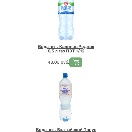
Вода пит. Калинов Родник
0,5 л газ ПЭТ 1/12
Цена
48.06
руб.
Вода пит. Балтийский Парус