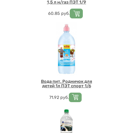
1,5 л н/газ ПЭТ 1/9
Цена
60.85
руб.
Вода пит. Родничок для
детей 1л ПЭТ спорт 1/6
Цена
71.92
руб.