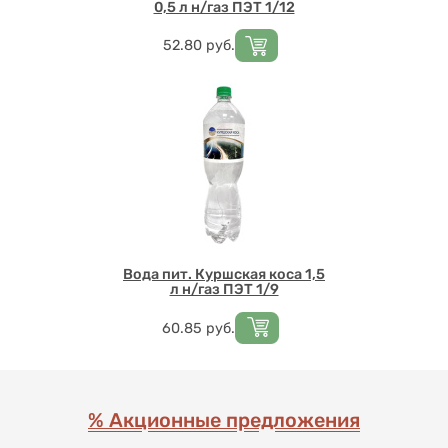
0,5 л н/газ ПЭТ 1/12
Цена
52.80
руб.
Вода пит. Куршская коса 1,5
л н/газ ПЭТ 1/9
Цена
60.85
руб.
% Акционные предложения