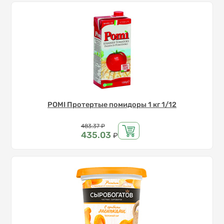
POMI Протертые помидоры 1 кг 1/12
Цена
483.37
₽
435.03
₽