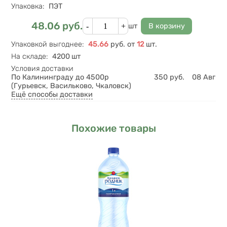
Упаковка
:
ПЭТ
Кол-во
48.06
руб.
Цена
шт
Упаковкой выгоднее
:
45.66
руб.
от
12
шт.
На складе
:
4200 шт
Условия доставки
По Калининграду до 4500р
350
руб.
08 Авг
(Гурьевск, Васильково, Чкаловск)
Ещё способы доставки
Похожие товары