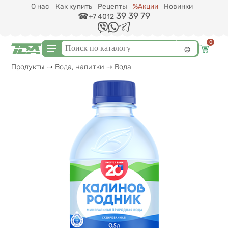
Перейти к основному содержанию
О нас
Как купить
Рецепты
%Акции
Новинки
39 39 79
+7 4012
0
Форма поиска
Поиск
Вы здесь
Продукты
⇢
Вода, напитки
⇢
Вода