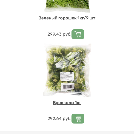
Зеленый горошек 1кг/9 шт
Цена
299.43
руб.
Брокколи 1кг
Цена
292.64
руб.