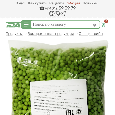
Перейти к основному содержанию
О нас
Как купить
Рецепты
%Акции
Новинки
39 39 79
+7 4012
0
Форма поиска
Поиск
Вы здесь
Продукты
⇢
Замороженная продукция
⇢
Овощи, грибы