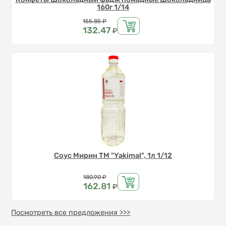
160г 1/14
Цена
155.85
₽
132.47
₽
Соус Мирин ТМ "Yakimal", 1л 1/12
Цена
180.90
₽
162.81
₽
Посмотреть все предложения >>>