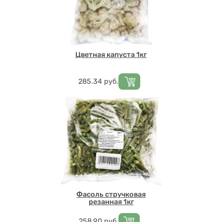
Цветная капуста 1кг
Цена
285.34
руб.
Фасоль стручковая
резанная 1кг
Цена
258.90
руб.