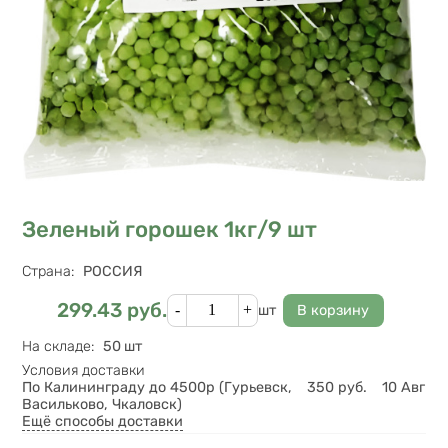
Зеленый горошек 1кг/9 шт
Характеристики
Страна
:
РОССИЯ
Кол-во
299.43
руб.
Цена
шт
На складе
:
50 шт
Условия доставки
По Калининграду до 4500р (Гурьевск,
350
руб.
10 Авг
Васильково, Чкаловск)
Ещё способы доставки