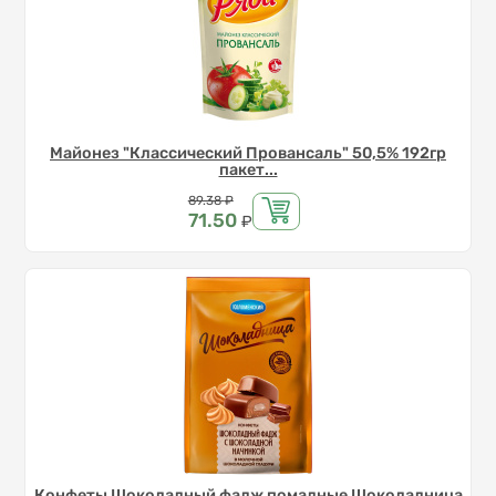
Майонез "Классический Провансаль" 50,5% 192гр
пакет...
Цена
89.38
₽
71.50
₽
Конфеты Шоколадный фадж помадные Шоколадница