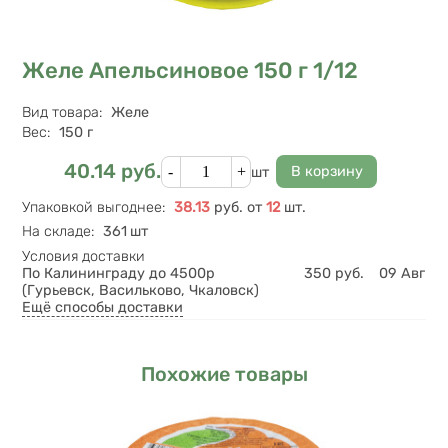
Желе Апельсиновое 150 г 1/12
Характеристики
Вид товара
:
Желе
Вес
:
150 г
Кол-во
40.14
руб.
Цена
шт
Упаковкой выгоднее
:
38.13
руб.
от
12
шт.
На складе
:
361 шт
Условия доставки
По Калининграду до 4500р
350
руб.
09 Авг
(Гурьевск, Васильково, Чкаловск)
Ещё способы доставки
Похожие товары