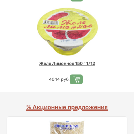
Желе Лимонное 150 г 1/12
Цена
40.14
руб.
% Акционные предложения