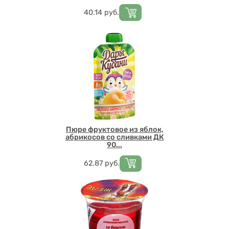
Цена
40.14
руб.
Пюре фруктовое из яблок,
абрикосов со сливками ДК
90...
Цена
62.87
руб.