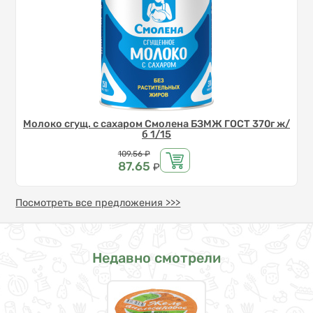
Молоко сгущ. с сахаром Смолена БЗМЖ ГОСТ 370г ж/
б 1/15
Цена
109.56
₽
87.65
₽
Посмотреть все предложения >>>
Недавно смотрели