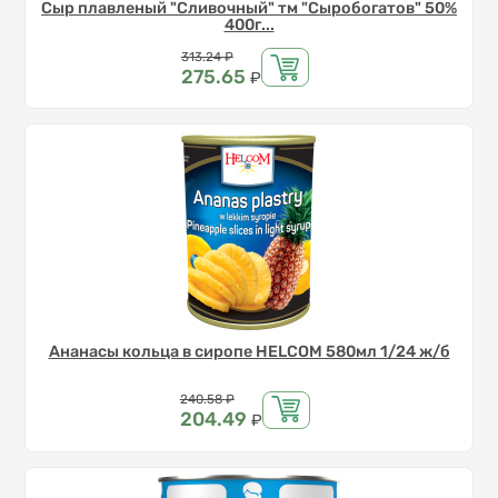
Сыр плавленый "Сливочный" тм "Сыробогатов" 50%
400г...
Цена
313.24
₽
275.65
₽
Ананасы кольца в сиропе HELCOM 580мл 1/24 ж/б
Цена
240.58
₽
204.49
₽