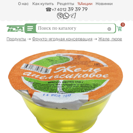
Перейти к основному содержанию
О нас
Как купить
Рецепты
%Акции
Новинки
39 39 79
+7 4012
0
Форма поиска
Поиск
Вы здесь
Продукты
⇢
Фрукто-ягодная консервация
⇢
Желе, пюре