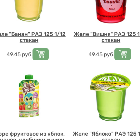
ле "Банан" РАЭ 125 1/12
Желе "Вишня" РАЭ 125 1
стакан
стакан
Цена
49.45
руб.
Цена
49.45
руб.
ре фруктовое из яблок,
Желе "Яблоко" РАЭ 125 
нанов, клубники и киви
стакан