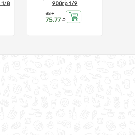
 1/8
900гр 1/9
Цена
82
₽
75.77
₽