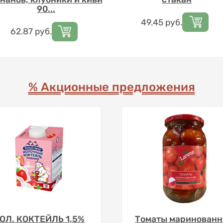
90...
Цена
49.45
руб.
Цена
62.87
руб.
% Акционные предложения
ОЛ. КОКТЕЙЛЬ 1,5%
Томаты маринован