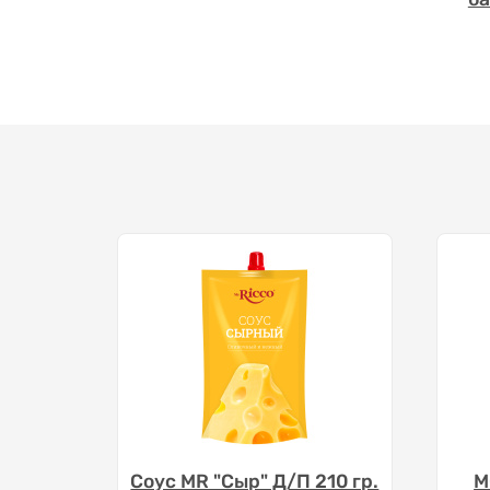
Соус MR "Сыр" Д/П 210 гр.
М