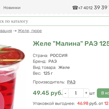
39 39
и
Новинки
+7 4012
ма поиска
к
рвация
⇢
Желе, пюре
Желе "Малина" РАЭ 125
Характеристики
Страна
:
РОССИЯ
Бренд
:
РАЭ
Вид товара
:
Желе
Вес
:
125 г
Производитель:
РАЭ
Кол-во
49.45
руб.
Цена
шт
Упаковкой выгоднее
:
46.98
руб.
от
12