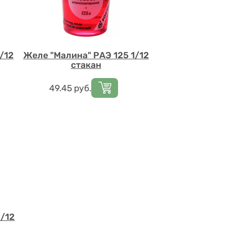
/12
Желе "Малина" РАЭ 125 1/12
стакан
Цена
49.45
руб.
1/12