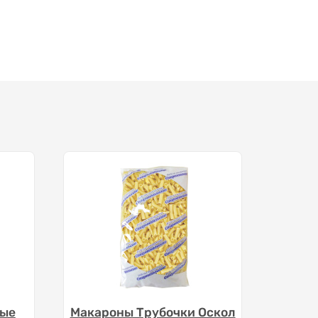
ные
Макароны Трубочки Оскол