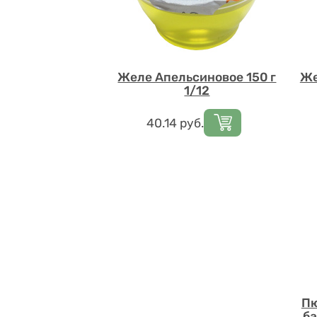
Желе Апельсиновое 150 г
Же
1/12
Цена
40.14
руб.
Пю
ба