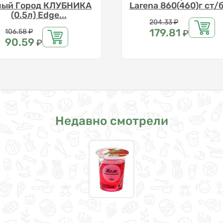
лый Город КЛУБНИКА
Larena 860(460)г ст/б
(0.5л) Edge...
Цена
204.33
₽
Цена
179.81
106.58
₽
₽
90.59
₽
Недавно смотрели