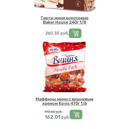
Тарты мини кокосовые
Baker House 240г 1/8
Цена
260.30
руб.
Маффины мини с вишневым
кремом Kovis 470г 1/6
Цена
190.60
руб.
162.01
руб.