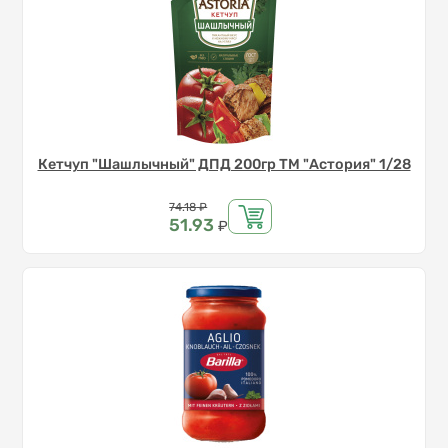
Кетчуп "Шашлычный" ДПД 200гр ТМ "Астория" 1/28
Цена
74.18
₽
51.93
₽