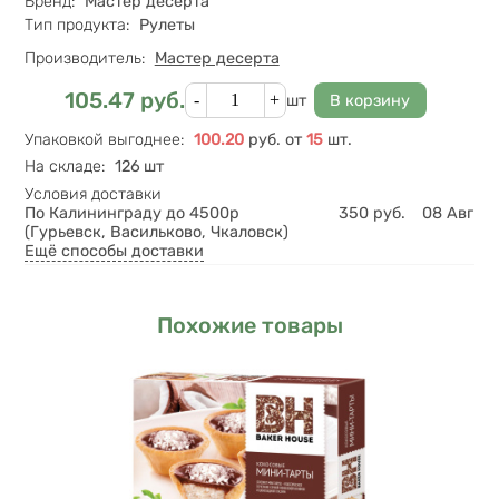
Бренд
:
Мастер десерта
Тип продукта
:
Рулеты
Производитель:
Мастер десерта
Кол-во
105.47
руб.
Цена
шт
Упаковкой выгоднее
:
100.20
руб.
от
15
шт.
На складе
:
126 шт
Условия доставки
По Калининграду до 4500р
350
руб.
08 Авг
(Гурьевск, Васильково, Чкаловск)
Ещё способы доставки
Похожие товары