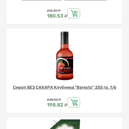
Цена
212.39
₽
180.53
₽
Сироп БЕЗ САХАРА Клубника "Baresto" 255 гр. 1/6
Цена
248.52
₽
198.82
₽