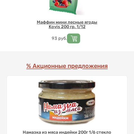
Маффин мини лесные ягоды
Kovis 200 гр. 1/12
Цена
93
руб.
% Акционные предложения
Намазка из мяса индейки 200г 1/6 стекло