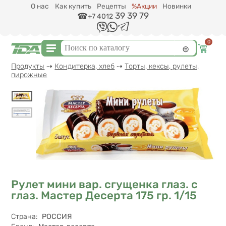
Перейти к основному содержанию
О нас
Как купить
Рецепты
%Акции
Новинки
39 39 79
+7 4012
0
Форма поиска
Поиск
Вы здесь
Продукты
⇢
Кондитерка, хлеб
⇢
Торты, кексы, рулеты,
пирожные
Рулет мини вар. сгущенка глаз. с
глаз. Мастер Десерта 175 гр. 1/15
Характеристики
Страна
:
РОССИЯ