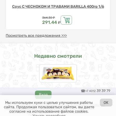
Соус С ЧЕСНОКОМ И ТРАВАМИ BARILLA 400гр 1/6
Цена
364.30
₽
291.44
₽
Посмотреть все предложения >>>
Недавно смотрели
39 39 79
+7 4012
Мы используем куки с целью улучшения работы
OK
Политика обработки персональных данных
Согласие на обработку
сайта. Продолжая пользоваться сайтом, вы даете
персональных данных
Способы доставки
согласие на использование файлов cookies.
Узнать подробнее