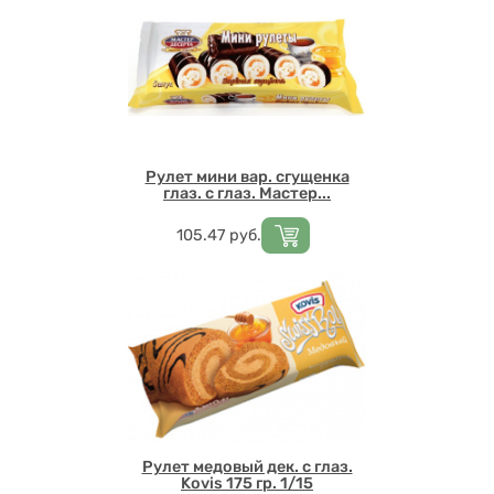
Рулет мини вар. сгущенка
глаз. с глаз. Мастер...
Цена
105.47
руб.
Рулет медовый дек. с глаз.
Kovis 175 гр. 1/15