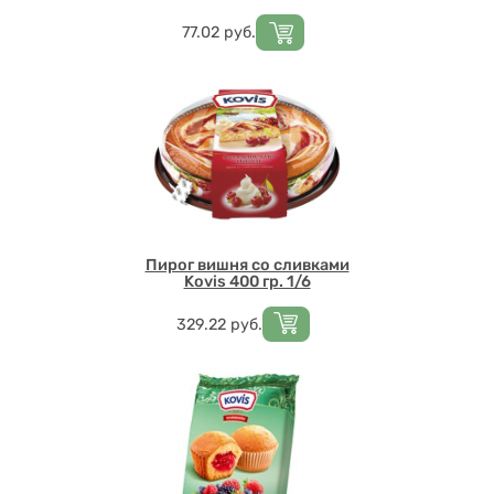
Цена
77.02
руб.
Пирог вишня со сливками
Kovis 400 гр. 1/6
Цена
329.22
руб.