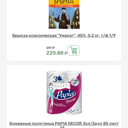
Брынза классическая "Умалат", 45%, 0,2 кг, т/ф 1/9
Цена
251
₽
220.88
₽
Бумажные полотенца PAPIA DECOR 3сл/2рул 85 лист
14...