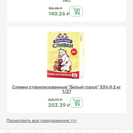
Цена
155.85
₽
140.26
₽
Сливки стерилизованные "Белый город" 33% 0,2 кг
1/27
Цена
225.99
₽
203.39
₽
Посмотреть все предложения >>>