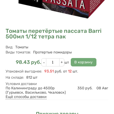
Томаты перетёртые пассата Barri
500мл 1/12 тетра пак
Характеристики
Вид
:
Томаты
Виды томатов
:
Протертые помидоры
Кол-во
98.43
руб.
Цена
шт
Упаковкой выгоднее
:
93.51
руб.
от
12
шт.
На складе
:
812 шт
Условия доставки
По Калининграду до 4500р
350
руб.
08 Авг
(Гурьевск, Васильково, Чкаловск)
Ещё способы доставки
Похожие товары