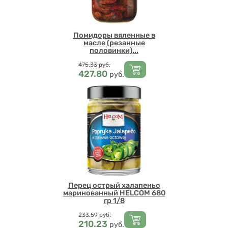
Помидоры вяленные в
масле (резанные
половинки)...
Цена
475.33
руб.
427.80
руб.
Перец острый халапеньо
маринованный HELCOM 680
гр 1/8
Цена
233.59
руб.
210.23
руб.