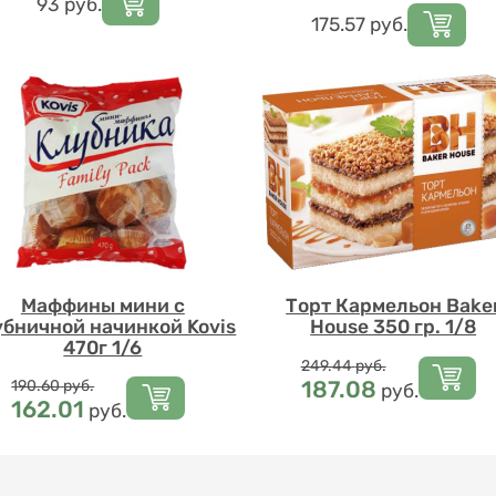
Цена
93
руб.
Цена
175.57
руб.
Маффины мини с
Торт Кармельон Bake
убничной начинкой Kovis
House 350 гр. 1/8
470г 1/6
Цена
249.44
руб.
Цена
187.08
190.60
руб.
руб.
162.01
руб.