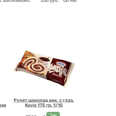
, Васильково,
250
руб.
06 Авг
Рулет шоколад дек. с глаз.
use
Kovis 175 гр. 1/15