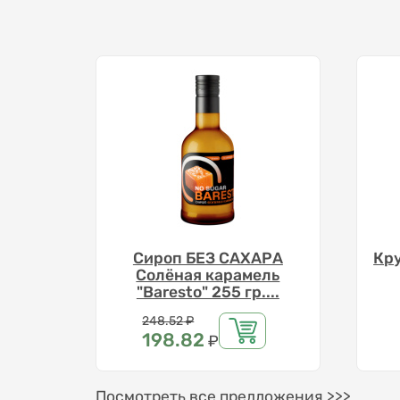
Сироп БЕЗ САХАРА
Кр
Солёная карамель
"Baresto" 255 гр....
Цена
248.52
₽
198.82
₽
Посмотреть все предложения >>>