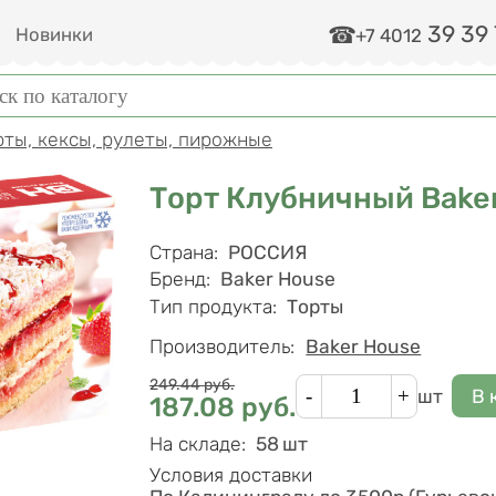
39 39
и
Новинки
+7 4012
ма поиска
к
рты, кексы, рулеты, пирожные
Торт Клубничный Baker
Характеристики
Страна
:
РОССИЯ
Бренд
:
Baker House
Тип продукта
:
Торты
Производитель:
Baker House
Цена
Кол-во
249.44
руб.
шт
187.08
руб.
На складе
:
58 шт
Условия доставки