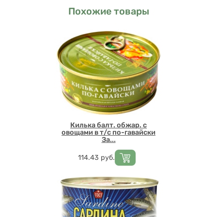
Похожие товары
Килька балт. обжар. с
овощами в т/с по-гавайски
За...
Цена
114.43
руб.