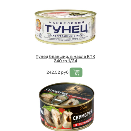
Тунец бланшир. в масле КТК
240 гр 1/24
Цена
242.52
руб.