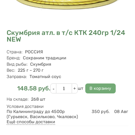
Скумбрия атл. в т/с КТК 240гр 1/24
NEW
Характеристики
Страна
:
РОССИЯ
Бренд
:
Сохраним традиции
Вид рыбы
:
Скумбрия
Вес
:
225 г – 270 г
Заправка
:
Томатный соус
Кол-во
148.58
руб.
Цена
шт
На складе
:
268 шт
Условия доставки
По Калининграду до 4500р
350
руб.
08 Авг
(Гурьевск, Васильково, Чкаловск)
Ещё способы доставки