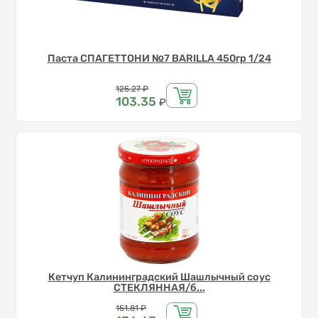
Паста СПАГЕТТОНИ №7 BARILLA 450гр 1/24
Цена
125.27
₽
103.35
₽
Кетчуп Калининградский Шашлычный соус
СТЕКЛЯННАЯ/б...
Цена
151.81
₽