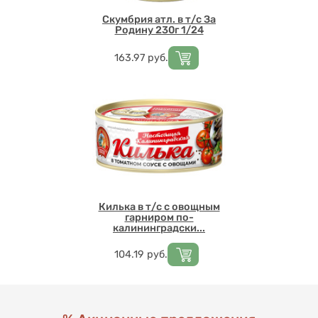
Скумбрия атл. в т/с За
Родину 230г 1/24
Цена
163.97
руб.
Килька в т/с с овощным
гарниром по-
калининградски...
Цена
104.19
руб.